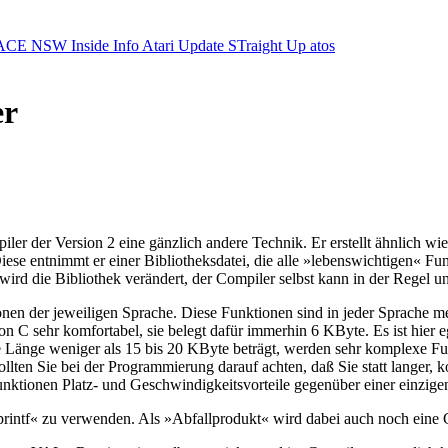
ACE NSW Inside Info
Atari Update
STraight Up
atos
er
 der Version 2 eine gänzlich andere Technik. Er erstellt ähnlich wie 
ese entnimmt er einer Bibliotheksdatei, die alle »lebenswichtigen« Funk
wird die Bibliothek verändert, der Compiler selbst kann in der Regel u
onen der jeweiligen Sprache. Diese Funktionen sind in jeder Sprache 
e von C sehr komfortabel, sie belegt dafür immerhin 6 KByte. Es ist hie
 Länge weniger als 15 bis 20 KByte beträgt, werden sehr komplexe Funk
llten Sie bei der Programmierung darauf achten, daß Sie statt langer,
unktionen Platz- und Geschwindigkeitsvorteile gegenüber einer einzig
»printf« zu verwenden. Als »Abfallprodukt« wird dabei auch noch eine 