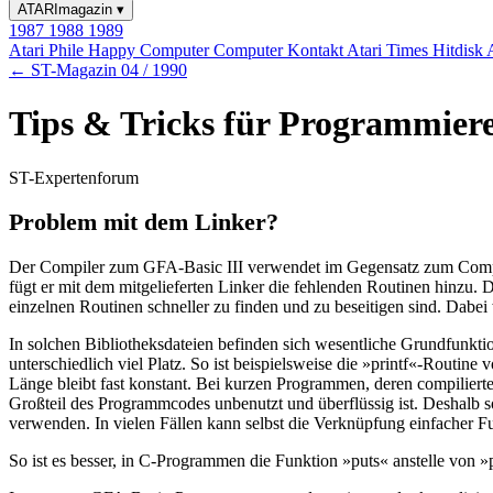
ATARImagazin
▾
1987
1988
1989
Atari Phile
Happy Computer
Computer Kontakt
Atari Times
Hitdisk
← ST-Magazin 04 / 1990
Tips & Tricks für Programmier
ST-Expertenforum
Problem mit dem Linker?
Der Compiler zum GFA-Basic III verwendet im Gegensatz zum Compiler
fügt er mit dem mitgelieferten Linker die fehlenden Routinen hinzu. Di
einzelnen Routinen schneller zu finden und zu beseitigen sind. Dabei 
In solchen Bibliotheksdateien befinden sich wesentliche Grundfunkti
unterschiedlich viel Platz. So ist beispielsweise die »printf«-Routin
Länge bleibt fast konstant. Bei kurzen Programmen, deren compilierte
Großteil des Programmcodes unbenutzt und überflüssig ist. Deshalb so
verwenden. In vielen Fällen kann selbst die Verknüpfung einfacher F
So ist es besser, in C-Programmen die Funktion »puts« anstelle von 