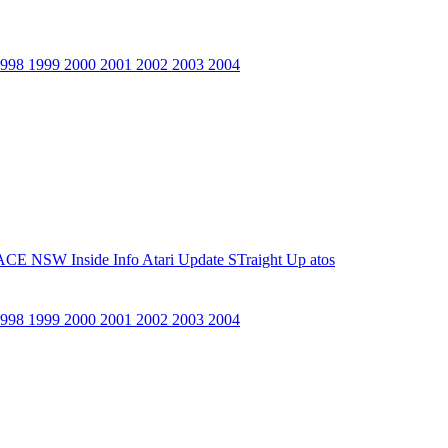
1998
1999
2000
2001
2002
2003
2004
ACE NSW Inside Info
Atari Update
STraight Up
atos
1998
1999
2000
2001
2002
2003
2004