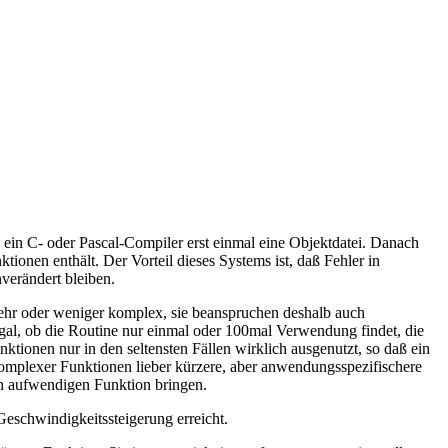
ein C- oder Pascal-Compiler erst einmal eine Objektdatei. Danach
tionen enthält. Der Vorteil dieses Systems ist, daß Fehler in
nverändert bleiben.
mehr oder weniger komplex, sie beanspruchen deshalb auch
r egal, ob die Routine nur einmal oder 100mal Verwendung findet, die
tionen nur in den seltensten Fällen wirklich ausgenutzt, so daß ein
 komplexer Funktionen lieber kürzere, aber anwendungsspezifischere
en aufwendigen Funktion bringen.
Geschwindigkeitssteigerung erreicht.