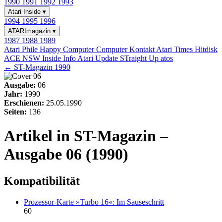
1990
1991
1992
1993
Atari Inside
▾
1994
1995
1996
ATARImagazin
▾
1987
1988
1989
Atari Phile
Happy Computer
Computer Kontakt
Atari Times
Hitdisk
ACE NSW Inside Info
Atari Update
STraight Up
atos
← ST-Magazin 1990
Ausgabe:
06
Jahr:
1990
Erschienen:
25.05.1990
Seiten:
136
Artikel in ST-Magazin –
Ausgabe 06 (1990)
Kompatibilität
Prozessor-Karte »Turbo 16«: Im Sauseschritt
60