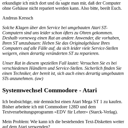
erkundigte ich mich dort und da sagte man mir, daß der Computer
ohne Gehäuse nicht repariert werden kann. Also bitte, beeilt Euch.
Andreas Kressch
Solche Klagen über den Service bei umgebauten Atari ST-
Computern sind uns leider schon öfters zu Ohren gekommen.
Deshalb vorneweg einen Rat an andere Anwender, die vorhaben,
Ihren ST umzubauen: Heben Sie das Originalgehäuse Ihres
Computers auf alle Fälle auf, da sich leider viele Service-Stellen
weigern, einen derartig veränderten ST zu reparieren.
Unser Rat in diesem speziellen Fall lautet: Versuchen Sie es bei
verschiedenen Händlern und Service-Stellen. Sicherlich finden Sie
einen Techniker, der bereit ist, sich auch eines derartig umgebauten
STs anzunehmen. (uw)
Systemwechsel Commodore - Atari
Ich beabsichtige, mir demnächst einen Atari Mega ST 1 zu kaufen.
Bisher arbeitete ich mit Commodore 128D und dem
Textverarbeitungsprogramm »EDV für Lehrer« (Starck-Verlag).
Mein Problem: Wie kann ich die bestehenden Text-Disketten weiter
auf dem Atari verwenden?