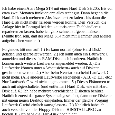
Ich habe einen Atari Mega ST4 mit einer Hard-Disk SH205. Bis vor
etwa zwei Monaten funktionierte alles recht gut. Dann begann die
Hard-Disk nach mehreren Abstürzen erst zu laden - bis dann die
Hard-Disk nicht mehr geladen werden konnte. Den Versuch, die
Anlage hier in Portugal bei den »autorisierten Fachhändlern«
reparieren zu lassen, habe ich ganz schnell aufgeben müssen.
(Mußte froh sein, daß der Mega ST4 nicht mit Hammer und Meißel
aufgebrochen wurde...)
Folgendes tritt nun auf: 1.) Es kann normal (ohne Hard-Disk)
geladen und gearbeitet werden. 2.) Ich kann auch ein Laufwerk C
anmelden und dieses als RAM-Disk auch benützen. Natürlich
können auch weitere Laufwerke angemeldet werden. 3.) Die
Laufwerke können unter »Arbeit sichern« auch auf Diskette
geschrieben werden. 4.) Aber beim Neustart erscheint Laufwerk C
nicht mehr. (Alle anderen Laufwerke erscheinen - A,B. -D,E,F, etc.)
Nur Laufwerk C wird nicht angenommen. 5.) Dieses Phänomen tritt
auch mit abgeschalteter (und entfernter) Hard-Disk, wie mit Hard-
Disk auf. 6.) Ich habe mehrere verschiedene Disketten benützt.
Natürlich zuerst das ganze System abgeschaltet, dann neue Diskette
mit einem neuen Desktop eingeladen. Immer der gleiche Vorgang -
Laufwerk C wird einfach »ausgelassen«. 7.) Natürlich habe ich
auch versucht von der Floppy-Disk mit HINSTALL.PRG zu
booten. 8.) Ich habe die Hard-Disk noch nicht