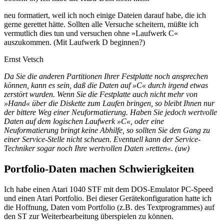
neu formatiert, weil ich noch einige Dateien darauf habe, die ich
gerne gerettet hätte. Sollten alle Versuche scheitern, müßte ich
vermutlich dies tun und versuchen ohne »Laufwerk C«
auszukommen. (Mit Laufwerk D beginnen?)
Ernst Vetsch
Da Sie die anderen Partitionen Ihrer Festplatte noch ansprechen
können, kann es sein, daß die Daten auf »C« durch irgend etwas
zerstört wurden. Wenn Sie die Festplatte auch nicht mehr von
»Hand« über die Diskette zum Laufen bringen, so bleibt Ihnen nur
der bittere Weg einer Neuformatierung. Haben Sie jedoch wertvolle
Daten auf dem logischen Laufwerk »C«, oder eine
Neuformatierung bringt keine Abhilfe, so sollten Sie den Gang zu
einer Service-Stelle nicht scheuen. Eventuell kann der Service-
Techniker sogar noch Ihre wertvollen Daten »retten«. (uw)
Portfolio-Daten machen Schwierigkeiten
Ich habe einen Atari 1040 STF mit dem DOS-Emulator PC-Speed
und einen Atari Portfolio. Bei dieser Gerätekonfiguration hatte ich
die Hoffnung, Daten vom Portfolio (z.B. des Textprogrammes) auf
den ST zur Weiterbearbeitung überspielen zu können.