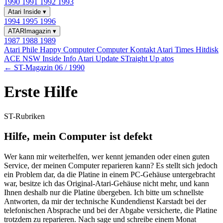
1990
1991
1992
1993
Atari Inside
▾
1994
1995
1996
ATARImagazin
▾
1987
1988
1989
Atari Phile
Happy Computer
Computer Kontakt
Atari Times
Hitdisk
ACE NSW Inside Info
Atari Update
STraight Up
atos
← ST-Magazin 06 / 1990
Erste Hilfe
ST-Rubriken
Hilfe, mein Computer ist defekt
Wer kann mir weiterhelfen, wer kennt jemanden oder einen guten
Service, der meinen Computer reparieren kann? Es stellt sich jedoch
ein Problem dar, da die Platine in einem PC-Gehäuse untergebracht
war, besitze ich das Original-Atari-Gehäuse nicht mehr, und kann
Ihnen deshalb nur die Platine übergeben. Ich bitte um schnellste
Antworten, da mir der technische Kundendienst Karstadt bei der
telefonischen Absprache und bei der Abgabe versicherte, die Platine
trotzdem zu reparieren. Nach sage und schreibe einem Monat