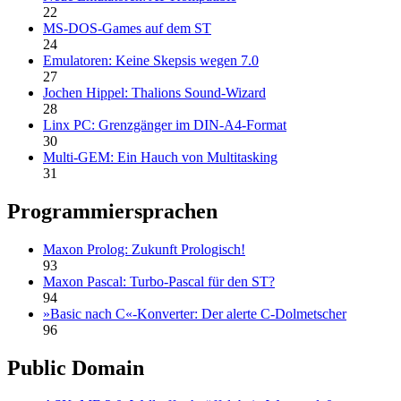
22
MS-DOS-Games auf dem ST
24
Emulatoren: Keine Skepsis wegen 7.0
27
Jochen Hippel: Thalions Sound-Wizard
28
Linx PC: Grenzgänger im DIN-A4-Format
30
Multi-GEM: Ein Hauch von Multitasking
31
Programmiersprachen
Maxon Prolog: Zukunft Prologisch!
93
Maxon Pascal: Turbo-Pascal für den ST?
94
»Basic nach C«-Konverter: Der alerte C-Dolmetscher
96
Public Domain