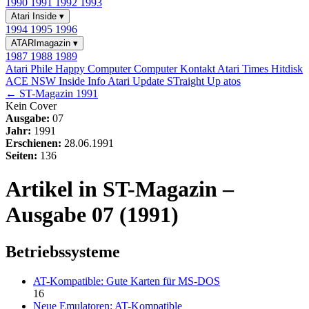
1990
1991
1992
1993
Atari Inside
▾
1994
1995
1996
ATARImagazin
▾
1987
1988
1989
Atari Phile
Happy Computer
Computer Kontakt
Atari Times
Hitdisk
ACE NSW Inside Info
Atari Update
STraight Up
atos
← ST-Magazin 1991
Kein Cover
Ausgabe:
07
Jahr:
1991
Erschienen:
28.06.1991
Seiten:
136
Artikel in ST-Magazin –
Ausgabe 07 (1991)
Betriebssysteme
AT-Kompatible: Gute Karten für MS-DOS
16
Neue Emulatoren: AT-Kompatible