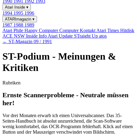
1990
1991
1992
1993
Atari Inside
▾
1994
1995
1996
ATARImagazin
▾
1987
1988
1989
Atari Phile
Happy Computer
Computer Kontakt
Atari Times
Hitdisk
ACE NSW Inside Info
Atari Update
STraight Up
atos
← ST-Magazin 09 / 1991
ST-Podium - Meinungen &
Kritiken
Rubriken
Ernste Scannerprobleme - Neutrale müssen
her!
Vor drei Monaten erwarb ich einen Universalscanner. Das 35-
Seiten-Handbuch ist absolut unzureichend, die Scan-Software
wenig komfortabel, das OCR-Programm fehlerhaft. Klick auf einen
Button und der Mauszeiger verschwindet vom Bildschirm.