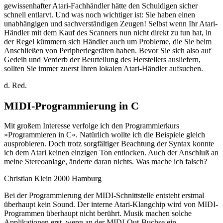
gewissenhafter Atari-Fachhändler hätte den Schuldigen sicher
schnell entlarvt. Und was noch wichtiger ist: Sie haben einen
unabhängigen und sachverständigen Zeugen! Selbst wenn Ihr Atari-
Händler mit dem Kauf des Scanners nun nicht direkt zu tun hat, in
der Regel kümmern sich Händler auch um Probleme, die Sie beim
Anschließen von Peripheriegeräten haben. Bevor Sie sich also auf
Gedeih und Verderb der Beurteilung des Herstellers ausliefern,
sollten Sie immer zuerst Ihren lokalen Atari-Händler aufsuchen.
d. Red.
MIDI-Programmierung in C
Mit großem Interesse verfolge ich den Programmierkurs
»Programmieren in C«. Natürlich wollte ich die Beispiele gleich
ausprobieren. Doch trotz sorgfältiger Beachtung der Syntax konnte
ich dem Atari keinen einzigen Ton entlocken. Auch der Anschluß an
meine Stereoanlage, änderte daran nichts. Was mache ich falsch?
Christian Klein 2000 Hamburg
Bei der Programmierung der MIDI-Schnittstelle entsteht erstmal
überhaupt kein Sound. Der interne Atari-Klangchip wird von MIDI-
Programmen überhaupt nicht berührt. Musik machen solche
Applikationen erst, wenn an der MIDI-Out-Buchse ein