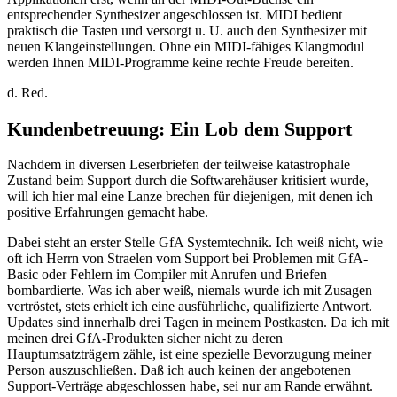
entsprechender Synthesizer angeschlossen ist. MIDI bedient
praktisch die Tasten und versorgt u. U. auch den Synthesizer mit
neuen Klangeinstellungen. Ohne ein MIDI-fähiges Klangmodul
werden Ihnen MIDI-Programme keine rechte Freude bereiten.
d. Red.
Kundenbetreuung: Ein Lob dem Support
Nachdem in diversen Leserbriefen der teilweise katastrophale
Zustand beim Support durch die Softwarehäuser kritisiert wurde,
will ich hier mal eine Lanze brechen für diejenigen, mit denen ich
positive Erfahrungen gemacht habe.
Dabei steht an erster Stelle GfA Systemtechnik. Ich weiß nicht, wie
oft ich Herrn von Straelen vom Support bei Problemen mit GfA-
Basic oder Fehlern im Compiler mit Anrufen und Briefen
bombardierte. Was ich aber weiß, niemals wurde ich mit Zusagen
vertröstet, stets erhielt ich eine ausführliche, qualifizierte Antwort.
Updates sind innerhalb drei Tagen in meinem Postkasten. Da ich mit
meinen drei GfA-Produkten sicher nicht zu deren
Hauptumsatzträgern zähle, ist eine spezielle Bevorzugung meiner
Person auszuschließen. Daß ich auch keinen der angebotenen
Support-Verträge abgeschlossen habe, sei nur am Rande erwähnt.