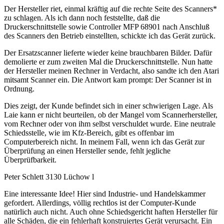
Der Hersteller riet, einmal kräftig auf die rechte Seite des Scanners*
zu schlagen. Als ich dann noch feststellte, daß die
Druckerschnittstelle sowie Controller MFP 68901 nach Anschluß
des Scanners den Betrieb einstellten, schickte ich das Gerät zurück.
Der Ersatzscanner lieferte wieder keine brauchbaren Bilder. Dafür
demolierte er zum zweiten Mal die Druckerschnittstelle. Nun hatte
der Hersteller meinen Rechner in Verdacht, also sandte ich den Atari
mitsamt Scanner ein. Die Antwort kam prompt: Der Scanner ist in
Ordnung.
Dies zeigt, der Kunde befindet sich in einer schwierigen Lage. Als
Laie kann er nicht beurteilen, ob der Mangel vom Scannerhersteller,
vom Rechner oder von ihm selbst verschuldet wurde. Eine neutrale
Schiedsstelle, wie im Kfz-Bereich, gibt es offenbar im
Computerbereich nicht. In meinem Fall, wenn ich das Gerät zur
Überprüfung an einen Hersteller sende, fehlt jegliche
Überprüfbarkeit.
Peter Schlett 3130 Lüchow l
Eine interessante Idee! Hier sind Industrie- und Handelskammer
gefordert. Allerdings, völlig rechtlos ist der Computer-Kunde
natürlich auch nicht. Auch ohne Schiedsgericht haften Hersteller für
alle Schäden, die ein fehlerhaft konstruiertes Gerät verursacht. Ein