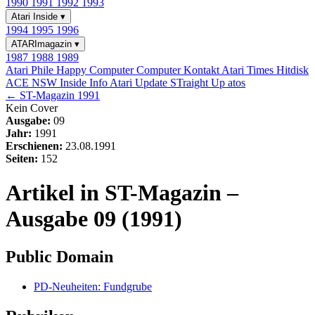
1990
1991
1992
1993
Atari Inside
▾
1994
1995
1996
ATARImagazin
▾
1987
1988
1989
Atari Phile
Happy Computer
Computer Kontakt
Atari Times
Hitdisk
ACE NSW Inside Info
Atari Update
STraight Up
atos
← ST-Magazin 1991
Kein Cover
Ausgabe:
09
Jahr:
1991
Erschienen:
23.08.1991
Seiten:
152
Artikel in ST-Magazin –
Ausgabe 09 (1991)
Public Domain
PD-Neuheiten: Fundgrube