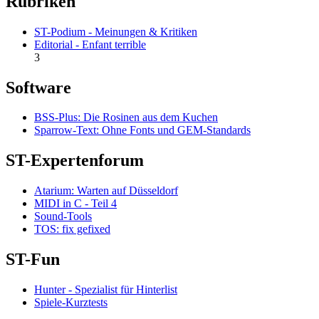
Rubriken
ST-Podium - Meinungen & Kritiken
Editorial - Enfant terrible
3
Software
BSS-Plus: Die Rosinen aus dem Kuchen
Sparrow-Text: Ohne Fonts und GEM-Standards
ST-Expertenforum
Atarium: Warten auf Düsseldorf
MIDI in C - Teil 4
Sound-Tools
TOS: fix gefixed
ST-Fun
Hunter - Spezialist für Hinterlist
Spiele-Kurztests