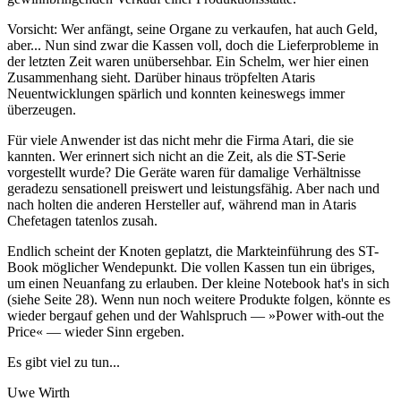
Vorsicht: Wer anfängt, seine Organe zu verkaufen, hat auch Geld,
aber... Nun sind zwar die Kassen voll, doch die Lieferprobleme in
der letzten Zeit waren unübersehbar. Ein Schelm, wer hier einen
Zusammenhang sieht. Darüber hinaus tröpfelten Ataris
Neuentwicklungen spärlich und konnten keineswegs immer
überzeugen.
Für viele Anwender ist das nicht mehr die Firma Atari, die sie
kannten. Wer erinnert sich nicht an die Zeit, als die ST-Serie
vorgestellt wurde? Die Geräte waren für damalige Verhältnisse
geradezu sensationell preiswert und leistungsfähig. Aber nach und
nach holten die anderen Hersteller auf, während man in Ataris
Chefetagen tatenlos zusah.
Endlich scheint der Knoten geplatzt, die Markteinführung des ST-
Book möglicher Wendepunkt. Die vollen Kassen tun ein übriges,
um einen Neuanfang zu erlauben. Der kleine Notebook hat's in sich
(siehe Seite 28). Wenn nun noch weitere Produkte folgen, könnte es
wieder bergauf gehen und der Wahlspruch — »Power with-out the
Price« — wieder Sinn ergeben.
Es gibt viel zu tun...
Uwe Wirth