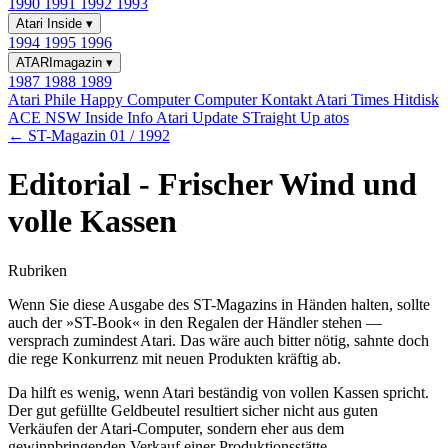
1990
1991
1992
1993
Atari Inside
▾
1994
1995
1996
ATARImagazin
▾
1987
1988
1989
Atari Phile
Happy Computer
Computer Kontakt
Atari Times
Hitdisk
ACE NSW Inside Info
Atari Update
STraight Up
atos
← ST-Magazin 01 / 1992
Editorial - Frischer Wind und
volle Kassen
Rubriken
Wenn Sie diese Ausgabe des ST-Magazins in Händen halten, sollte
auch der »ST-Book« in den Regalen der Händler stehen —
versprach zumindest Atari. Das wäre auch bitter nötig, sahnte doch
die rege Konkurrenz mit neuen Produkten kräftig ab.
Da hilft es wenig, wenn Atari beständig von vollen Kassen spricht.
Der gut gefüllte Geldbeutel resultiert sicher nicht aus guten
Verkäufen der Atari-Computer, sondern eher aus dem
gewinnbringenden Verkauf einer Produktionsstätte.