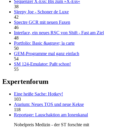
Sequenzer X-Ess: Bis zum »X-Ess«
38
Sleepy Joe - Schoner de Luxe
42
Spectre GCR mit neuen Faxen
46
Interface, ein neues RSC von Shift - Fast am Ziel
48
Portfolio: Basic &agrave; la carte
50
GEM-Programme mal ganz einfach
54
SM 124-Emulator: Paßt schon!
55
Expertenforum
Eine heiße Sache: Hotkey!
103
Atarium: Neues TOS und neue Kekse
118
Reportage: Lauschaktion am Ionenkanal
Nobelpreis Medizin - der ST forschte mit