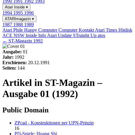
1990
1991
1992
1993
Atari Inside
▾
1994
1995
1996
ATARImagazin
▾
1987
1988
1989
Atari Phile
Happy Computer
Computer Kontakt
Atari Times
Hitdisk
ACE NSW Inside Info
Atari Update
STraight Up
atos
← ST-Magazin 1992
Ausgabe:
01
Jahr:
1992
Erschienen:
20.12.1991
Seiten:
144
Artikel in ST-Magazin –
Ausgabe 01 (1992)
Public Domain
ZPcad - Konstruktionen per UPN-Prinzip
16
PD-Spiele: Huang Shi