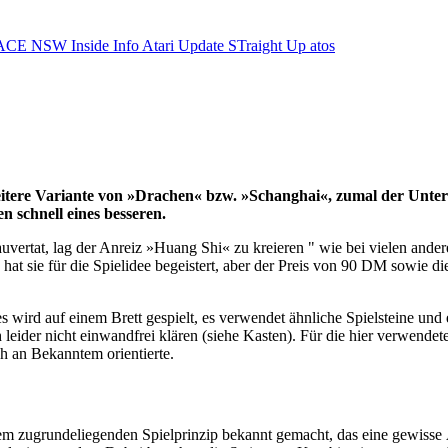
ACE NSW Inside Info
Atari Update
STraight Up
atos
tere Variante von »Drachen« bzw. »Schanghai«, zumal der Unterti
n schnell eines besseren.
vertat, lag der Anreiz »Huang Shi« zu kreieren " wie bei vielen and
hat sie für die Spielidee begeistert, aber der Preis von 90 DM sowie di
 wird auf einem Brett gespielt, es verwendet ähnliche Spielsteine und e
eider nicht einwandfrei klären (siehe Kasten). Für die hier verwendete
h an Bekanntem orientierte.
em zugrundeliegenden Spielprinzip bekannt gemacht, das eine gewisse 