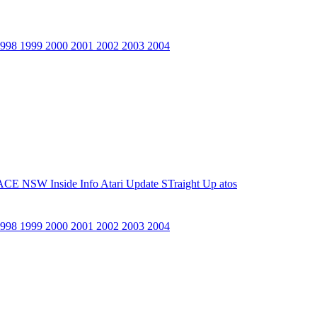
1998
1999
2000
2001
2002
2003
2004
ACE NSW Inside Info
Atari Update
STraight Up
atos
1998
1999
2000
2001
2002
2003
2004