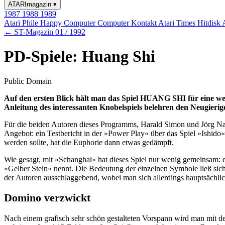
ATARImagazin
▾
1987
1988
1989
Atari Phile
Happy Computer
Computer Kontakt
Atari Times
Hitdisk
← ST-Magazin 01 / 1992
PD-Spiele: Huang Shi
Public Domain
Auf den ersten Blick hält man das Spiel HUANG SHI für eine wei
Anleitung des interessanten Knobelspiels belehren den Neugierige
Für die beiden Autoren dieses Programms, Harald Simon und Jörg Nau
Angebot: ein Testbericht in der »Power Play« über das Spiel »Ishido« 
werden sollte, hat die Euphorie dann etwas gedämpft.
Wie gesagt, mit »Schanghai« hat dieses Spiel nur wenig gemeinsam: es
»Gelber Stein« nennt. Die Bedeutung der einzelnen Symbole ließ sich l
der Autoren ausschlaggebend, wobei man sich allerdings hauptsächlic
Domino verzwickt
Nach einem grafisch sehr schön gestalteten Vorspann wird man mit d