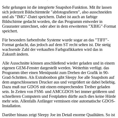
Sehr gelungen ist die integrierte Snapshot-Funktion. Mit ihr lassen
sich jederzeit Bildschirmteile "abfotografieren", also ausschneiden
und als "IMG"-Datei speichern. Dabei ist auch an farbige
Bildschirme gedacht worden, die das Programm entweder in
Grauraster umrechnet, oder aber in dem erweiterten "XBIG"-Format
speichert.
Für besonders farbenfrohe Systeme wurde sogar an das "TIFF"-
Format gedacht, das jedoch auf dem ST recht selten ist. Die stetig
wachsende Zahl der verkauften Farbgrafikkarten wird das in
Zukunft ändern.
Alle Ausschnitte können anschließend wieder geladen und in einem
eigenen GEM-Fenster dargestellt werden. Weiterhin verfügt. das
Programm über einen Menüpunkt zum Drehen der Grafik in 90-
Grad-Schritten. Als Extrabonbon gibt Sleepy Joe alle Snapshots auf
dem angeschlossenen Drucker aus und vergrößert sie dabei beliebig.
Dazu muß nur GDOS mit einem entsprechenden Treiber geladen
sein. In Zeiten von FSM- und AMCGDOS bei immer größeren und
schnelleren Computern und Festplatten dürfte auch dies keine Hürde
mehr sein. Allenfalls Anfänger vermissen eine automatische GDOS-
Installation.
Darüber hinaus zeigt Sleepy Joe im Detail enorme Qualitäten. So ist