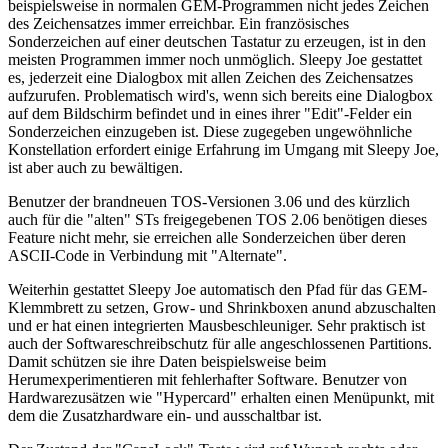
beispielsweise in normalen GEM-Programmen nicht jedes Zeichen
des Zeichensatzes immer erreichbar. Ein französisches
Sonderzeichen auf einer deutschen Tastatur zu erzeugen, ist in den
meisten Programmen immer noch unmöglich. Sleepy Joe gestattet
es, jederzeit eine Dialogbox mit allen Zeichen des Zeichensatzes
aufzurufen. Problematisch wird's, wenn sich bereits eine Dialogbox
auf dem Bildschirm befindet und in eines ihrer "Edit"-Felder ein
Sonderzeichen einzugeben ist. Diese zugegeben ungewöhnliche
Konstellation erfordert einige Erfahrung im Umgang mit Sleepy Joe,
ist aber auch zu bewältigen.
Benutzer der brandneuen TOS-Versionen 3.06 und des kürzlich
auch für die "alten" STs freigegebenen TOS 2.06 benötigen dieses
Feature nicht mehr, sie erreichen alle Sonderzeichen über deren
ASCII-Code in Verbindung mit "Alternate".
Weiterhin gestattet Sleepy Joe automatisch den Pfad für das GEM-
Klemmbrett zu setzen, Grow- und Shrinkboxen anund abzuschalten
und er hat einen integrierten Mausbeschleuniger. Sehr praktisch ist
auch der Softwareschreibschutz für alle angeschlossenen Partitions.
Damit schützen sie ihre Daten beispielsweise beim
Herumexperimentieren mit fehlerhafter Software. Benutzer von
Hardwarezusätzen wie "Hypercard" erhalten einen Menüpunkt, mit
dem die Zusatzhardware ein- und ausschaltbar ist.