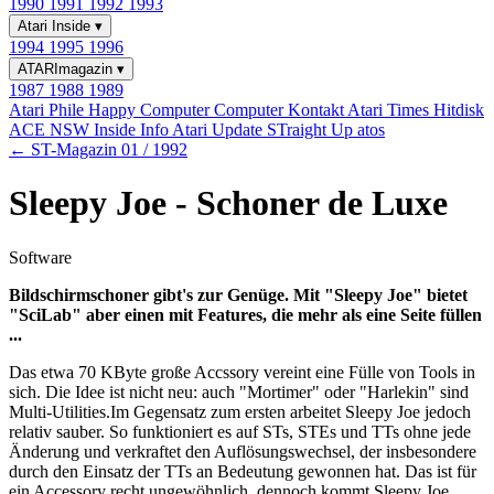
1990
1991
1992
1993
Atari Inside
▾
1994
1995
1996
ATARImagazin
▾
1987
1988
1989
Atari Phile
Happy Computer
Computer Kontakt
Atari Times
Hitdisk
ACE NSW Inside Info
Atari Update
STraight Up
atos
← ST-Magazin 01 / 1992
Sleepy Joe - Schoner de Luxe
Software
Bildschirmschoner gibt's zur Genüge. Mit "Sleepy Joe" bietet
"SciLab" aber einen mit Features, die mehr als eine Seite füllen
...
Das etwa 70 KByte große Accssory vereint eine Fülle von Tools in
sich. Die Idee ist nicht neu: auch "Mortimer" oder "Harlekin" sind
Multi-Utilities.Im Gegensatz zum ersten arbeitet Sleepy Joe jedoch
relativ sauber. So funktioniert es auf STs, STEs und TTs ohne jede
Änderung und verkraftet den Auflösungswechsel, der insbesondere
durch den Einsatz der TTs an Bedeutung gewonnen hat. Das ist für
ein Accessory recht ungewöhnlich, dennoch kommt Sleepy Joe