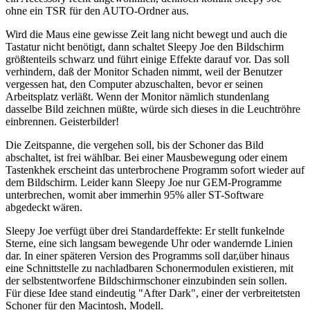
ohne ein TSR für den AUTO-Ordner aus.
Wird die Maus eine gewisse Zeit lang nicht bewegt und auch die
Tastatur nicht benötigt, dann schaltet Sleepy Joe den Bildschirm
größtenteils schwarz und führt einige Effekte darauf vor. Das soll
verhindern, daß der Monitor Schaden nimmt, weil der Benutzer
vergessen hat, den Computer abzuschalten, bevor er seinen
Arbeitsplatz verläßt. Wenn der Monitor nämlich stundenlang
dasselbe Bild zeichnen müßte, würde sich dieses in die Leuchtröhre
einbrennen. Geisterbilder!
Die Zeitspanne, die vergehen soll, bis der Schoner das Bild
abschaltet, ist frei wählbar. Bei einer Mausbewegung oder einem
Tastenkhek erscheint das unterbrochene Programm sofort wieder auf
dem Bildschirm. Leider kann Sleepy Joe nur GEM-Programme
unterbrechen, womit aber immerhin 95% aller ST-Software
abgedeckt wären.
Sleepy Joe verfügt über drei Standardeffekte: Er stellt funkelnde
Sterne, eine sich langsam bewegende Uhr oder wandernde Linien
dar. In einer späteren Version des Programms soll dar,über hinaus
eine Schnittstelle zu nachladbaren Schonermodulen existieren, mit
der selbstentworfene Bildschirmschoner einzubinden sein sollen.
Für diese Idee stand eindeutig "After Dark", einer der verbreitetsten
Schoner für den Macintosh, Modell.