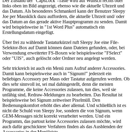
Der Zustand der "CapsLock"-Taste wird auf Wunsch rechts oder
links oben im Bild angezeigt, ebenso wie die aktuelle Uhrzeit und
das Datum. Als besonderes Schmankerl kann der Benutzer Sleepy
Joe per Mausklick dazu auffordern, die aktuelle Uhrzeit und/ oder
das Datum an das gerade aktive Hauptprogramm zu senden. Damit
wird beispielsweise in "1st Word Plus" automatisch ein
Erstellungsdatum eingefügt.
Über frei zu wählende Tastaturkürzel ruft Sleepy Joe eine File-
Selektor-Box auf Damit können dann Dateien gefunden, oder, bei
Verwendung erweiterter FS-Boxen wie beispielsweise "FSelect"
oder "UIS", auch gelöscht oder Ordner neu angelegt werden.
Sehr trickreich ist auch ein Menü zum Aufruf anderer Accessories.
Damit kann beispielsweise auch in "Signum!" jederzeit ein
beliebiges Accessory per Maus oder Tastatur aufgerufen werden. Ob
dies sehr sinnvoll ist, sei mal dahingestellt, denn die meisten
Programme, die keine Accessories zulassen, tun dies, weil sie
unfähig sind, Redraw-Meldungen zu bearbeiten. Das Resultat ist
beispielsweise bei Signum zeitweiser Pixelmüll. Den
Bedienungskomfort erhöht dies aber allemal. Und schließlich ist es
nicht die Schuld von Sleepy Joe, sondern die von Signum, wenn
GEM-Messages nicht korrekt verarbeitet werden. Und ein
Programm, das partout keine Accessories zulassen möchte, wird
auch dafür geschicktere Verfahren finden als das Ausblenden der
Accessories in der Menüleiste.