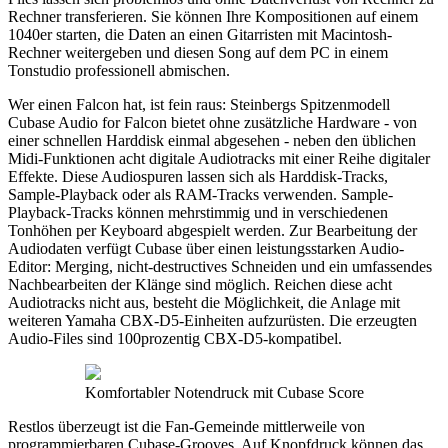
Rechner transferieren. Sie können Ihre Kompositionen auf einem
1040er starten, die Daten an einen Gitarristen mit Macintosh-
Rechner weitergeben und diesen Song auf dem PC in einem
Tonstudio professionell abmischen.
Wer einen Falcon hat, ist fein raus: Steinbergs Spitzenmodell
Cubase Audio for Falcon bietet ohne zusätzliche Hardware - von
einer schnellen Harddisk einmal abgesehen - neben den üblichen
Midi-Funktionen acht digitale Audiotracks mit einer Reihe digitaler
Effekte. Diese Audiospuren lassen sich als Harddisk-Tracks,
Sample-Playback oder als RAM-Tracks verwenden. Sample-
Playback-Tracks können mehrstimmig und in verschiedenen
Tonhöhen per Keyboard abgespielt werden. Zur Bearbeitung der
Audiodaten verfügt Cubase über einen leistungsstarken Audio-
Editor: Merging, nicht-destructives Schneiden und ein umfassendes
Nachbearbeiten der Klänge sind möglich. Reichen diese acht
Audiotracks nicht aus, besteht die Möglichkeit, die Anlage mit
weiteren Yamaha CBX-D5-Einheiten aufzurüsten. Die erzeugten
Audio-Files sind 100prozentig CBX-D5-kompatibel.
Komfortabler Notendruck mit Cubase Score
Restlos überzeugt ist die Fan-Gemeinde mittlerweile von
programmierbaren Cubase-Grooves. Auf Knopfdruck können das