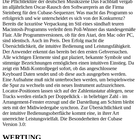
Die Pflichtlektüre der deutschen Musikszene Das Fachblatt vergab
im alljährlichen Oscar-Rausch den Softwarepreis an die Firma
Steinberg für den Cubase-Sequenzer. Was macht das Programm so
erfolgreich und wie unterscheidet es sich von der Konkurrenz?
Bereits die luxuriöse Verpackung im Stil eines sündhaft teuren
Macintosh-Programms verleiht dem Poll-Winner das standesgemäße
Flair. Alle Programmversionen, ob für den Atari, den Mac oder PC,
sind identisch. Auch im Preis. Den Erfolg macht die
Übersichtlichkeit, die intuitive Bedienung und Leistungsfähigkeit.
Der Anwender erkennt das bereits bei den ersten Gehversuchen.
Alle wichtigen Elemente sind gut plaziert, bekannte Symbole und
stimmige Bezeichnungen ermöglichen einen intuitiven Einstieg. Da
zeigt ein Midi-Kontrollpegel sofort, ob das angeschlossene
Keyboard Daten sendet und ob diese auch ausgegeben werden.
Eine Aufnahme muß nicht unterbrochen werden, um beispielsweise
die Spur zu wechseln und ein neues Instrument aufzuzeichnen.
Locator-Positionen lassen sich auf der Zahlentastatur ablegen, neue
Tracks werden einfach per Doppelklick - in beliebiger Zahl - im
Arrangement-Fenster erzeugt und die Darstellung am Schirm bleibt
stets mit der Midiwiedergabe synchron. Zur Übersichtlichkeit und
der intuitive Bedienungsoberfläche kommt eine, in ihrer Art
unerreichte Leistungsvielfalt. Die Besonderheiten der Cubase
Version 3.0:
WERTUNG