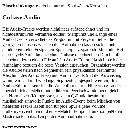
Einschränkungen:
arbeitet nur mit Spirit-Auto-Konsolen
Cubase Audio
Die Audio-Tracks werden nichtlinear aufgezeichnet und im
nichtdestruktiven Verfahren editiert. Startpunkt und Länge eines
Audio-Events verwaltet das Programm mit Zeigern. Selbst die
geringsten Pausen zwischen den Aufnahmen lassen sich damit
eliminieren - eine Festplatten-Speicherplatz-sparende Methode. Bei
einer Cycle-Aufnahme zeichnet Cubase die einzelnen Durchläufe
nacheinander in einem File auf. Im Audio Editor läßt sich nach der
Aufnahme bequem die beste Version aussuchen. Organisiert werden
die Audiodateien nach Segmenten (ein physikalisch bestimmter
Abschnitt des Audio-Files) und Audio-Events (mit der Anweisung,
wann, wie laut und wie lange Segmente abgespielt werden). Im
Audio-Editor lassen sich die Wellenformen mit Hilfe von »Lanes«
übersichtlich darstellen und editieren. Pegelschwankungen gleicht
ein Normalizer (Kompressor) aus, ein Q-Punkt bestimmt
musikalisch sinnvolle Punkte im Audio-Event, beim Mischen von
mehreren Tracks lassen sich für jede Spur eigene Volume-
Hüllkurven zeichnen und eine »Match-Tempo«-Funktion paßt den
Mastertrack an das Tempo der Audioaufnahme an.