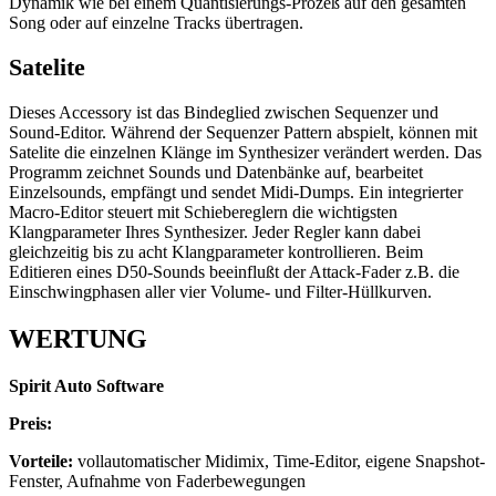
Dynamik wie bei einem Quantisierungs-Prozeß auf den gesamten
Song oder auf einzelne Tracks übertragen.
Satelite
Dieses Accessory ist das Bindeglied zwischen Sequenzer und
Sound-Editor. Während der Sequenzer Pattern abspielt, können mit
Satelite die einzelnen Klänge im Synthesizer verändert werden. Das
Programm zeichnet Sounds und Datenbänke auf, bearbeitet
Einzelsounds, empfängt und sendet Midi-Dumps. Ein integrierter
Macro-Editor steuert mit Schiebereglern die wichtigsten
Klangparameter Ihres Synthesizer. Jeder Regler kann dabei
gleichzeitig bis zu acht Klangparameter kontrollieren. Beim
Editieren eines D50-Sounds beeinflußt der Attack-Fader z.B. die
Einschwingphasen aller vier Volume- und Filter-Hüllkurven.
WERTUNG
Spirit Auto Software
Preis:
Vorteile:
vollautomatischer Midimix, Time-Editor, eigene Snapshot-
Fenster, Aufnahme von Faderbewegungen