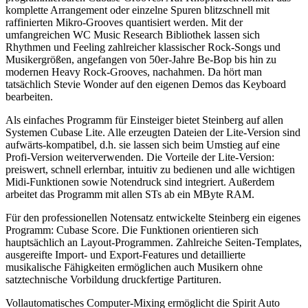
komplette Arrangement oder einzelne Spuren blitzschnell mit
raffinierten Mikro-Grooves quantisiert werden. Mit der
umfangreichen WC Music Research Bibliothek lassen sich
Rhythmen und Feeling zahlreicher klassischer Rock-Songs und
Musikergrößen, angefangen von 50er-Jahre Be-Bop bis hin zu
modernen Heavy Rock-Grooves, nachahmen. Da hört man
tatsächlich Stevie Wonder auf den eigenen Demos das Keyboard
bearbeiten.
Als einfaches Programm für Einsteiger bietet Steinberg auf allen
Systemen Cubase Lite. Alle erzeugten Dateien der Lite-Version sind
aufwärts-kompatibel, d.h. sie lassen sich beim Umstieg auf eine
Profi-Version weiterverwenden. Die Vorteile der Lite-Version:
preiswert, schnell erlernbar, intuitiv zu bedienen und alle wichtigen
Midi-Funktionen sowie Notendruck sind integriert. Außerdem
arbeitet das Programm mit allen STs ab ein MByte RAM.
Für den professionellen Notensatz entwickelte Steinberg ein eigenes
Programm: Cubase Score. Die Funktionen orientieren sich
hauptsächlich an Layout-Programmen. Zahlreiche Seiten-Templates,
ausgereifte Import- und Export-Features und detaillierte
musikalische Fähigkeiten ermöglichen auch Musikern ohne
satztechnische Vorbildung druckfertige Partituren.
Vollautomatisches Computer-Mixing ermöglicht die Spirit Auto