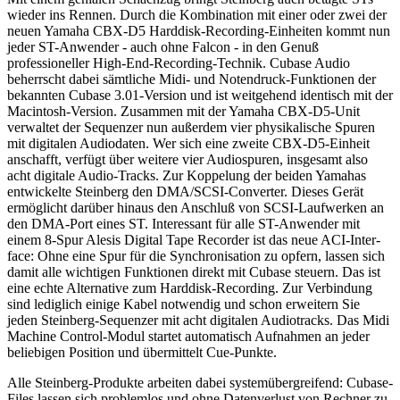
wieder ins Rennen. Durch die Kombination mit einer oder zwei der
neuen Yamaha CBX-D5 Harddisk-Recording-Einheiten kommt nun
jeder ST-Anwender - auch ohne Falcon - in den Genuß
professioneller High-End-Recording-Technik. Cubase Audio
beherrscht dabei sämtliche Midi- und Notendruck-Funktionen der
bekannten Cubase 3.01-Version und ist weitgehend identisch mit der
Macintosh-Version. Zusammen mit der Yamaha CBX-D5-Unit
verwaltet der Sequenzer nun außerdem vier physikalische Spuren
mit digitalen Audiodaten. Wer sich eine zweite CBX-D5-Einheit
anschafft, verfügt über weitere vier Audiospuren, insgesamt also
acht digitale Audio-Tracks. Zur Koppelung der beiden Yamahas
entwickelte Steinberg den DMA/SCSI-Converter. Dieses Gerät
ermöglicht darüber hinaus den Anschluß von SCSI-Laufwerken an
den DMA-Port eines ST. Interessant für alle ST-Anwender mit
einem 8-Spur Alesis Digital Tape Recorder ist das neue ACI-Inter-
face: Ohne eine Spur für die Synchronisation zu opfern, lassen sich
damit alle wichtigen Funktionen direkt mit Cubase steuern. Das ist
eine echte Alternative zum Harddisk-Recording. Zur Verbindung
sind lediglich einige Kabel notwendig und schon erweitern Sie
jeden Steinberg-Sequenzer mit acht digitalen Audiotracks. Das Midi
Machine Control-Modul startet automatisch Aufnahmen an jeder
beliebigen Position und übermittelt Cue-Punkte.
Alle Steinberg-Produkte arbeiten dabei systemübergreifend: Cubase-
Files lassen sich problemlos und ohne Datenverlust von Rechner zu