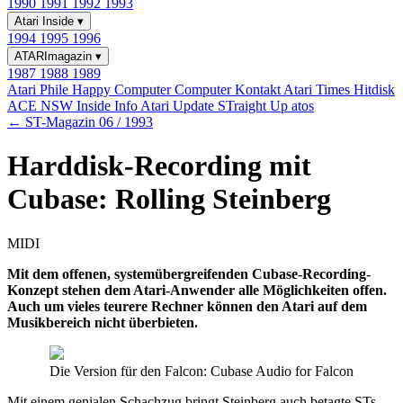
1990
1991
1992
1993
Atari Inside
▾
1994
1995
1996
ATARImagazin
▾
1987
1988
1989
Atari Phile
Happy Computer
Computer Kontakt
Atari Times
Hitdisk
ACE NSW Inside Info
Atari Update
STraight Up
atos
← ST-Magazin 06 / 1993
Harddisk-Recording mit
Cubase: Rolling Steinberg
MIDI
Mit dem offenen, systemübergreifenden Cubase-Recording-
Konzept stehen dem Atari-Anwender alle Möglichkeiten offen.
Auch um vieles teurere Rechner können den Atari auf dem
Musikbereich nicht überbieten.
Die Version für den Falcon: Cubase Audio for Falcon
Mit einem genialen Schachzug bringt Steinberg auch betagte STs