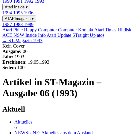
1990
1991
1992
1993
Atari Inside
▾
1994
1995
1996
ATARImagazin
▾
1987
1988
1989
Atari Phile
Happy Computer
Computer Kontakt
Atari Times
Hitdisk
ACE NSW Inside Info
Atari Update
STraight Up
atos
← ST-Magazin 1993
Kein Cover
Ausgabe:
06
Jahr:
1993
Erschienen:
19.05.1993
Seiten:
100
Artikel in ST-Magazin –
Ausgabe 06 (1993)
Aktuell
Aktuelles
6
NEWSLINE: Aktuelles aus dem Ausland