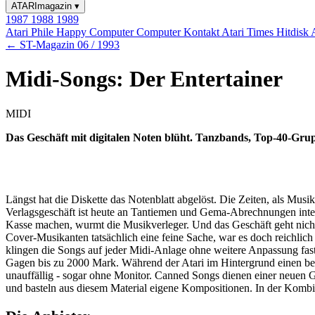
ATARImagazin
▾
1987
1988
1989
Atari Phile
Happy Computer
Computer Kontakt
Atari Times
Hitdisk
← ST-Magazin 06 / 1993
Midi-Songs: Der Entertainer
MIDI
Das Geschäft mit digitalen Noten blüht. Tanzbands, Top-40-Grup
Längst hat die Diskette das Notenblatt abgelöst. Die Zeiten, als Mu
Verlagsgeschäft ist heute an Tantiemen und Gema-Abrechnungen inter
Kasse machen, wurmt die Musikverleger. Und das Geschäft geht nicht
Cover-Musikanten tatsächlich eine feine Sache, war es doch reichlich 
klingen die Songs auf jeder Midi-Anlage ohne weitere Anpassung fast
Gagen bis zu 2000 Mark. Während der Atari im Hintergrund einen beac
unauffällig - sogar ohne Monitor. Canned Songs dienen einer neuen
und basteln aus diesem Material eigene Kompositionen. In der Kombi