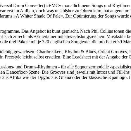
 Universal Drum Converter) »EMC« monatlich neue Songs und Rhythmen
st zwar erst im Aufbau, doch was uns bisher zu Ohren kam, hat angeneh
arums »A Whiter Shade Of Pale«. Zur Optimierung der Songs wurde d
Programme. Das Angebot ist bunt gemischt. Nach Phil Collins tönen di
 darf sich zurecht als »Entertainer mit abwechslungsreichem Musikstil«
en die drei Pakete mit je 320 englischen Songtexte, die pro Paket 39 M
tüchtig gewachsen. Chartbreakers, Rhythm & Blues, Orient Grooves, Dan
in Freestyle leicht selbst erstellen. Eine Leadsheet mit der Angabe 
rcussions- und Drums-Rhythmen - für alle Sequenzermodelle -speziali
en Dancefloor-Szene. Die Grooves sind jeweils mit Intros und Fill-Ins 
s aus Afrika wie der Djigbo aus Ghana oder der klassische Kpanlogo. D