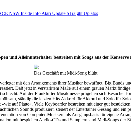
ACE NSW Inside Info
Atari Update
STraight Up
atos
pen und Alleinunterhalter bestreiten mit Songs aus der Konserve
Das Geschäft mit Midi-Song blüht
sikverleger mit den Arrangements ihrer Musiker bewaffnet, Big Bands u
essiert. Daß jetzt in verstärktem Maße-auf einem grauen Markt findige
 schlecht. Auf der Frankfurter Musikmesse prügelten sich Besucher fö
mühsam, ständig die letzten Hits Akkord für Akkord und Solo für Solo au
 »wie auf Platte«. Viele Keyboarder bestreiten mit einer gut bestück
htlichen Sounds produziert, steuert der Entertainer Gesang und ein pa
 Generation von Computer-Musikern als Ausgangsbasis für eigene Arra
nation mit bespielten Audio-CDs und Samplern sind Midi-Songs der St