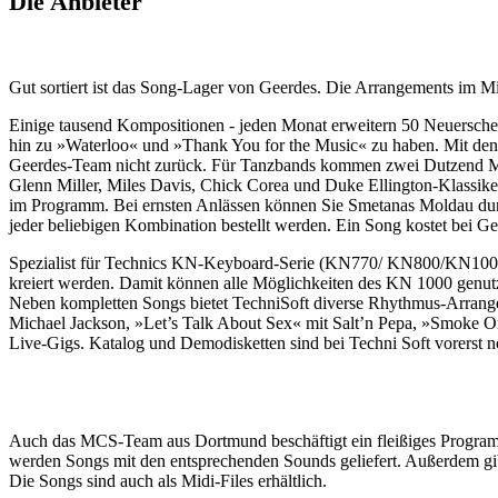
Die Anbieter
Gut sortiert ist das Song-Lager von Geerdes. Die Arrangements im M
Einige tausend Kompositionen - jeden Monat erweitern 50 Neuerschei
hin zu »Waterloo« und »Thank You for the Music« zu haben. Mit den r
Geerdes-Team nicht zurück. Für Tanzbands kommen zwei Dutzend Mic
Glenn Miller, Miles Davis, Chick Corea und Duke Ellington-Klassike
im Programm. Bei ernsten Anlässen können Sie Smetanas Moldau durc
jeder beliebigen Kombination bestellt werden. Ein Song kostet bei Ge
Spezialist für Technics KN-Keyboard-Serie (KN770/ KN800/KN1000) 
kreiert werden. Damit können alle Möglichkeiten des KN 1000 genutzt
Neben kompletten Songs bietet TechniSoft diverse Rhythmus-Arrange
Michael Jackson, »Let’s Talk About Sex« mit Salt’n Pepa, »Smoke On
Live-Gigs. Katalog und Demodisketten sind bei Techni Soft vorerst n
Auch das MCS-Team aus Dortmund beschäftigt ein fleißiges Program
werden Songs mit den entsprechenden Sounds geliefert. Außerdem gi
Die Songs sind auch als Midi-Files erhältlich.