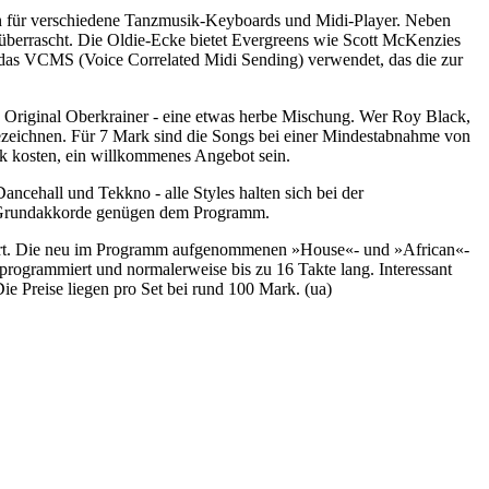
 für verschiedene Tanzmusik-Keyboards und Midi-Player. Neben
m überrascht. Die Oldie-Ecke bietet Evergreens wie Scott McKenzies
as VCMS (Voice Correlated Midi Sending) verwendet, das die zur
e Original Oberkrainer - eine etwas herbe Mischung. Wer Roy Black,
 bezeichnen. Für 7 Mark sind die Songs bei einer Mindestabnahme von
ark kosten, ein willkommenes Angebot sein.
cehall und Tekkno - alle Styles halten sich bei der
der Grundakkorde genügen dem Programm.
siert. Die neu im Programm aufgenommenen »House«- und »African«-
programmiert und normalerweise bis zu 16 Takte lang. Interessant
ie Preise liegen pro Set bei rund 100 Mark. (ua)