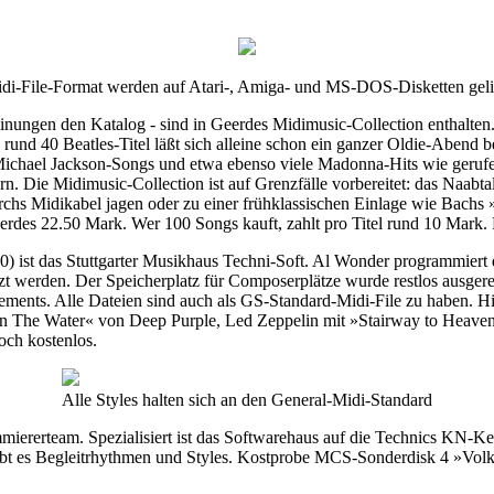
idi-File-Format werden auf Atari-, Amiga- und MS-DOS-Disketten gelie
nungen den Katalog - sind in Geerdes Midimusic-Collection enthalten
und 40 Beatles-Titel läßt sich alleine schon ein ganzer Oldie-Abend be
hael Jackson-Songs und etwa ebenso viele Madonna-Hits wie gerufen.
rn. Die Midimusic-Collection ist auf Grenzfälle vorbereitet: das Naab
hs Midikabel jagen oder zu einer frühklassischen Einlage wie Bachs 
erdes 22.50 Mark. Wer 100 Songs kauft, zahlt pro Titel rund 10 Mark. 
ist das Stuttgarter Musikhaus Techni-Soft. Al Wonder programmiert
 werden. Der Speicherplatz für Composerplätze wurde restlos ausgereiz
ments. Alle Dateien sind auch als GS-Standard-Midi-File zu haben. H
 The Water« von Deep Purple, Led Zeppelin mit »Stairway to Heaven«.
och kostenlos.
Alle Styles halten sich an den General-Midi-Standard
miererteam. Spezialisiert ist das Softwarehaus auf die Technics KN
bt es Begleitrhythmen und Styles. Kostprobe MCS-Sonderdisk 4 »Volk