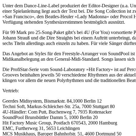
Unter dem Dance-Line-Label produziert der Editor-Designer (u.a.
einer Spielanleitung liegt auch der Text bei. Die Song Collection i
»San Francisco«, den Beatles-Heuler »Lady Madonna« oder Procol H
Verfügung stehenden Synthesizerstimmen bestmöglich ausnützt.
Für 99 Mark pro 25-Song-Paket gibt’s bei 4U (For You) vorsortierte 
Johann Strauß und die Dire Straights bei einem Auftritt unterbringt,
sechs Titeln allerdings auch einzeln zu haben. Für viele Sänger dürft
Das Angebot an Styles für den Freestyle-Arranger von SoundPool ist 
Midikanalbelegung an den General-Midi-Standard. Songs lassen sich 
Die ProfiStar-Serie vom Sound-Laboratory »Hit Factory« ist auf Pe
Grooves beinhalten jeweils 50 verschiedene Rhythmen aus der aktuell
klingen vor allem die neuen Polyrhythmen und die traditionellen Beat
Vertrieb:
Geerdes Midisystem, Bismarkstr. 84,1000 Berlin 12
Techni Soft, Markus-Schleicher-Str. 25a, 7000 Stuttgart 80
4U-Händler: Com Putt, Buchenweg 7, 7935 Rottenacker
SoundPool Brunsbüttler Damm 5, 1000 Berlin 20
Hit Factory Music Group, Postfach 670543, 2000 Hamburg
EMC, Furtherweg 31, 5653 Leichlingen
MCS Musikhaus, Baroper Bahnhofstr. 51, 4600 Dortmund 50