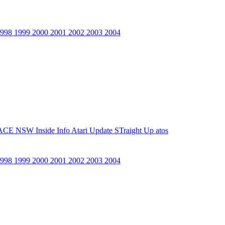
1998
1999
2000
2001
2002
2003
2004
ACE NSW Inside Info
Atari Update
STraight Up
atos
1998
1999
2000
2001
2002
2003
2004