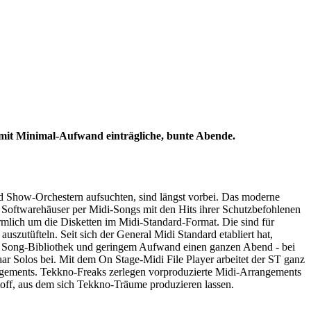
 mit Minimal-Aufwand einträgliche, bunte Abende.
nd Show-Orchestern aufsuchten, sind längst vorbei. Das moderne
 Softwarehäuser per Midi-Songs mit den Hits ihrer Schutzbefohlenen
rmlich um die Disketten im Midi-Standard-Format. Die sind für
szutüfteln. Seit sich der General Midi Standard etabliert hat,
ten Song-Bibliothek und geringem Aufwand einen ganzen Abend - bei
ar Solos bei. Mit dem On Stage-Midi File Player arbeitet der ST ganz
ngements. Tekkno-Freaks zerlegen vorproduzierte Midi-Arrangements
off, aus dem sich Tekkno-Träume produzieren lassen.