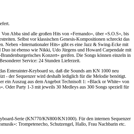
fert.
. Von Abba sind alle großen Hits von »Fernando«, über »S.O.S«, bis
streiten. Selbst vor klassischen Genesis-Kompositionen schreckt das
 Neben »Internationaler Hits« gibt es eine Jazz & Swing-Ecke mit
tal Duo ist ebenso wie Nikki, Udo Jürgens und Howard Carpendale mit
»Brandenburgerisches Konzert« greifen. Die Songs können einzeln in
Besonderer Service: 24 Stunden Lieferzeit.
 das Enterainter-Keyboard so, daß die Sounds am KN 1000 neu
t - der Sequenzer wird deshalb lediglich für die Melodie benötigt.
ier ein Auszug aus dem Angebot Technisoft 1: »Black or White« von
 Oder Party 1-3 mit jeweils 30 Medleys aus 300 Songs speziell für
-Keyboard-Serie (KN770/KN800/KN1000). Für den internen Sequenzer
smusik«: Trompetenecho, Schutzengel, Hallo, Frau Nachbarin etc.