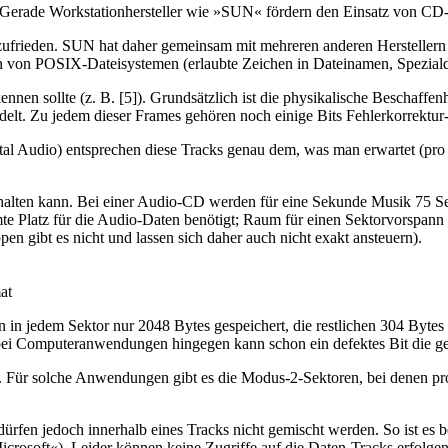
erade Workstationhersteller wie »SUN« fördern den Einsatz von CD
 zufrieden. SUN hat daher gemeinsam mit mehreren anderen Hersteller
n von POSIX-Dateisystemen (erlaubte Zeichen in Dateinamen, Spezialdat
ennen sollte (z. B. [5]). Grundsätzlich ist die physikalische Beschaff
elt. Zu jedem dieser Frames gehören noch einige Bits Fehlerkorrektur- 
al Audio) entsprechen diese Tracks genau dem, was man erwartet (pro 
thalten kann. Bei einer Audio-CD werden für eine Sekunde Musik 75 S
te Platz für die Audio-Daten benötigt; Raum für einen Sektorvorspann 
pen gibt es nicht und lassen sich daher auch nicht exakt ansteuern).
at
 jedem Sektor nur 2048 Bytes gespeichert, die restlichen 304 Bytes 
bei Computeranwendungen hingegen kann schon ein defektes Bit die 
rheit. Für solche Anwendungen gibt es die Modus-2-Sektoren, bei denen
 dürfen jedoch innerhalb eines Tracks nicht gemischt werden. So ist es
rosoft«). Leider können keine Zugriffe auf die Daten-Tracks erfolgen