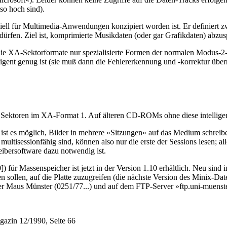
so hoch sind).
ziell für Multimedia-Anwendungen konzipiert worden ist. Er definier
dürfen. Ziel ist, komprimierte Musikdaten (oder gar Grafikdaten) abzu
die XA-Sektorformate nur spezialisierte Formen der normalen Modus-
ligent genug ist (sie muß dann die Fehlererkennung und -korrektur übe
ktoren im XA-Format 1. Auf älteren CD-ROMs ohne diese intelligente T
st es möglich, Bilder in mehrere »Sitzungen« auf das Medium schreibe
ltisessionfähig sind, können also nur die erste der Sessions lesen; al
bersoftware dazu notwendig ist.
für Massenspeicher ist jetzt in der Version 1.10 erhältlich. Neu sind i
n sollen, auf die Platte zuzugreifen (die nächste Version des Minix-D
der Maus Münster (0251/77...) und auf dem FTP-Server »ftp.uni-muenste
gazin 12/1990, Seite 66