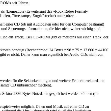
-ROMs seit Jahren.
n als (kompatible) Erweiterung das »Rock Ridge Format«
eien, Timestamps, Zugriffsrechte) unterstützen.
enheit einer CD (ob mit Audiodaten oder für den Computer bestimmt)
und Steuerungsinformationen, die hier nicht weiter wichtig sind.
Lied ein Track). Bei CD-ROMs gibt es meistens nur einen Track, der
ektoren benötigt (Rechenprobe: 24 Bytes * 98 * 75 = 17 600 = 44100
gibt es nicht. Daher kann man eigentlich bei Audio-CDs nicht von
werden für die Sektorkennungen und weitere Fehlerkorrekturdaten
gesamte CD unbrauchbar machen).
 pro Sektor 2336 Bytes Nutzdaten gespeichert werden können (die
 beispielsweise möglich, Daten und Musik auf einer CD zu
, während die Musik abgespielt wird (weil die Musikdaten