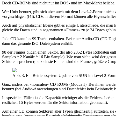
Doch CD-ROMs sind nicht nur im DOS- und im Mac-Markt beliebt. G
Wer Unix benutzt, gibt sich aber auch mit dem Level-2-Format nicht
vorgeschlagen ([4]). CDs in diesem Format können alle Eigenschafte
Auch auf physikalischer Ebene gibt es einige Unterschiede, die man k
gleich: die Daten sind in sogenannten »Frames« zu je 24 Bytes gebünd
Jede CD kann bis 99 Tracks enthalten. Bei einer Audio-CD (CD Digit
dann das gesamte ISO-Dateisystem enthält.
98 der Frames bilden einen Sektor, der also 2352 Bytes Rohdaten en
Samples * 2 Kanäle * 16 Bit/ Sample). Wie man sieht, wird der gesam
Sektoren sprechen (die kleinste Einheit sind die Frames; größere Grup
Abb. 3: Ein Betriebssystem-Update von SUN im Level-2-Form
Ganz anders bei »normalen« CD-ROMs (Modus 1). Bei ihnen werden in
benutzt (bei Audio-Anwendungen sind Datenfehler kein Beinbruch; 
In speziellen Fällen ist die Kapazität wichtiger als die Fehlersiche
restlichen 16 Bytes werden für die Sektorinformation gebraucht).
Auf einer CD können Sektoren aller Typen gleichzeitig auftreten, sie
kombinieren (prominentes Beispiel: »Multimedia-Beethoven« von »Mic