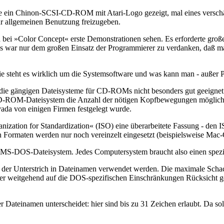
e ein Chinon-SCSI-CD-ROM mit Atari-Logo gezeigt, mal eines verschämt
r allgemeinen Benutzung freizugeben.
bei »Color Concept« erste Demonstrationen sehen. Es erforderte große
s war nur dem großen Einsatz der Programmierer zu verdanken, daß man
. Wie steht es wirklich um die Systemsoftware und was kann man - au
 die gängigen Dateisysteme für CD-ROMs nicht besonders gut geeignet 
D-ROM-Dateisystem die Anzahl der nötigen Kopfbewegungen möglichst n
ada von einigen Firmen festgelegt wurde.
anization for Standardization« (ISO) eine überarbeitete Fassung - den 
n Formaten werden nur noch vereinzelt eingesetzt (beispielsweise M
n MS-DOS-Dateisystem. Jedes Computersystem braucht also einen spezie
 Unterstrich in Dateinamen verwendet werden. Die maximale Schachte
 hier weitgehend auf die DOS-spezifischen Einschränkungen Rücksic
er Dateinamen unterscheidet: hier sind bis zu 31 Zeichen erlaubt. Da 