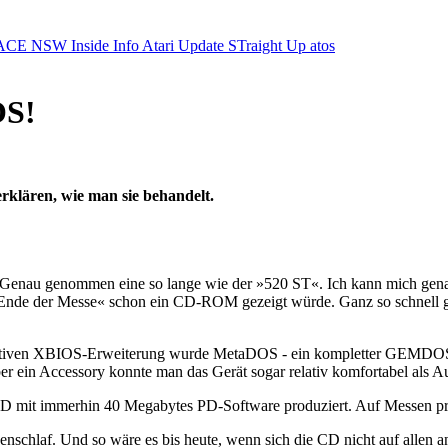
ACE NSW Inside Info
Atari Update
STraight Up
atos
OS!
rklären, wie man sie behandelt.
. Genau genommen eine so lange wie der »520 ST«. Ich kann mich gena
Ende der Messe« schon ein CD-ROM gezeigt würde. Ganz so schnell ging
tiven XBIOS-Erweiterung wurde MetaDOS - ein kompletter GEMDOS-Aufs
 ein Accessory konnte man das Gerät sogar relativ komfortabel als A
it immerhin 40 Megabytes PD-Software produziert. Auf Messen präse
chlaf. Und so wäre es bis heute, wenn sich die CD nicht auf allen an