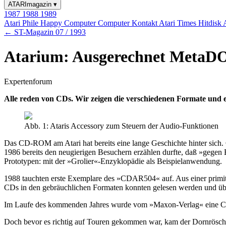
ATARImagazin
▾
1987
1988
1989
Atari Phile
Happy Computer
Computer Kontakt
Atari Times
Hitdisk
← ST-Magazin 07 / 1993
Atarium: Ausgerechnet MetaD
Expertenforum
Alle reden von CDs. Wir zeigen die verschiedenen Formate und e
Abb. 1: Ataris Accessory zum Steuern der Audio-Funktionen
Das CD-ROM am Atari hat bereits eine lange Geschichte hinter sich
1986 bereits den neugierigen Besuchern erzählen durfte, daß »gegen 
Prototypen: mit der »Grolier«-Enzyklopädie als Beispielanwendung.
1988 tauchten erste Exemplare des »CDAR504« auf. Aus einer primi
CDs in den gebräuchlichen Formaten konnten gelesen werden und über
Im Laufe des kommenden Jahres wurde vom »Maxon-Verlag« eine CD m
Doch bevor es richtig auf Touren gekommen war, kam der Dornröschens