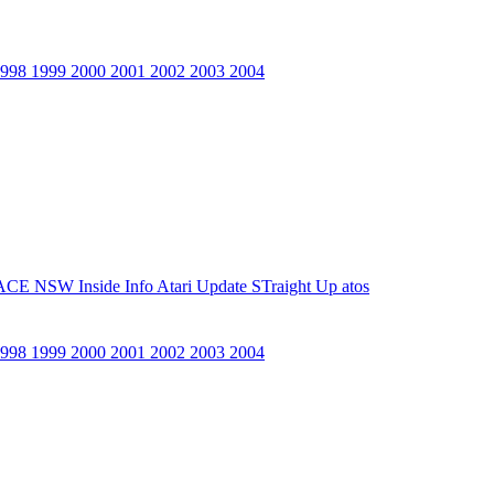
1998
1999
2000
2001
2002
2003
2004
ACE NSW Inside Info
Atari Update
STraight Up
atos
1998
1999
2000
2001
2002
2003
2004