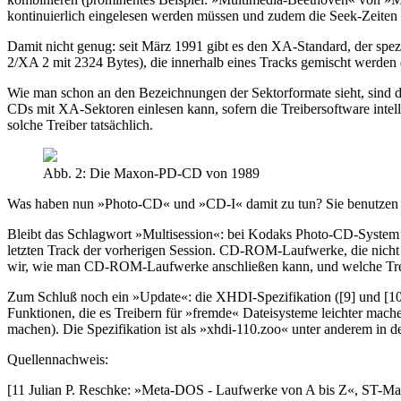
kontinuierlich eingelesen werden müssen und zudem die Seek-Zeiten 
Damit nicht genug: seit März 1991 gibt es den XA-Standard, der spe
2/XA 2 mit 2324 Bytes), die innerhalb eines Tracks gemischt werden 
Wie man schon an den Bezeichnungen der Sektorformate sieht, sind 
CDs mit XA-Sektoren einlesen kann, sofern die Treibersoftware intel
solche Treiber tatsächlich.
Abb. 2: Die Maxon-PD-CD von 1989
Was haben nun »Photo-CD« und »CD-I« damit zu tun? Sie benutzen Se
Bleibt das Schlagwort »Multisession«: bei Kodaks Photo-CD-System i
letzten Track der vorherigen Session. CD-ROM-Laufwerke, die nicht mu
wir, wie man CD-ROM-Laufwerke anschließen kann, und welche Trei
Zum Schluß noch ein »Update«: die XHDI-Spezifikation ([9] und [10]) 
Funktionen, die es Treibern für »fremde« Dateisysteme leichter mache
machen). Die Spezifikation ist als »xhdi-110.zoo« unter anderem in 
Quellennachweis:
[11 Julian P. Reschke: »Meta-DOS - Laufwerke von A bis Z«, ST-Ma