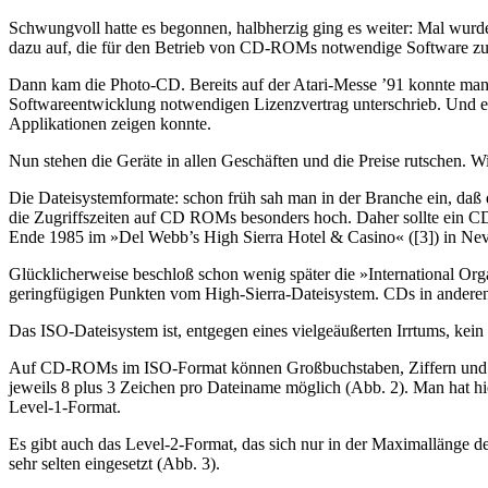
Schwungvoll hatte es begonnen, halbherzig ging es weiter: Mal wurd
dazu auf, die für den Betrieb von CD-ROMs notwendige Software zu
Dann kam die Photo-CD. Bereits auf der Atari-Messe ’91 konnte man 
Softwareentwicklung notwendigen Lizenzvertrag unterschrieb. Und e
Applikationen zeigen konnte.
Nun stehen die Geräte in allen Geschäften und die Preise rutschen
Die Dateisystemformate: schon früh sah man in der Branche ein, daß
die Zugriffszeiten auf CD ROMs besonders hoch. Daher sollte ein C
Ende 1985 im »Del Webb’s High Sierra Hotel & Casino« ([3]) in Nev
Glücklicherweise beschloß schon wenig später die »International Org
geringfügigen Punkten vom High-Sierra-Dateisystem. CDs in andere
Das ISO-Dateisystem ist, entgegen eines vielgeäußerten Irrtums, kei
Auf CD-ROMs im ISO-Format können Großbuchstaben, Ziffern und der
jeweils 8 plus 3 Zeichen pro Dateiname möglich (Abb. 2). Man hat
Level-1-Format.
Es gibt auch das Level-2-Format, das sich nur in der Maximallänge d
sehr selten eingesetzt (Abb. 3).