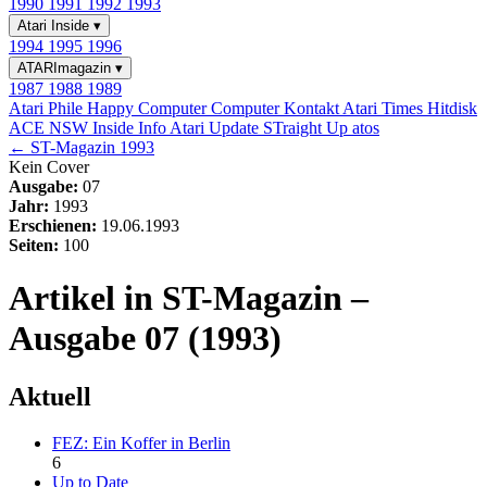
1990
1991
1992
1993
Atari Inside
▾
1994
1995
1996
ATARImagazin
▾
1987
1988
1989
Atari Phile
Happy Computer
Computer Kontakt
Atari Times
Hitdisk
ACE NSW Inside Info
Atari Update
STraight Up
atos
← ST-Magazin 1993
Kein Cover
Ausgabe:
07
Jahr:
1993
Erschienen:
19.06.1993
Seiten:
100
Artikel in ST-Magazin –
Ausgabe 07 (1993)
Aktuell
FEZ: Ein Koffer in Berlin
6
Up to Date