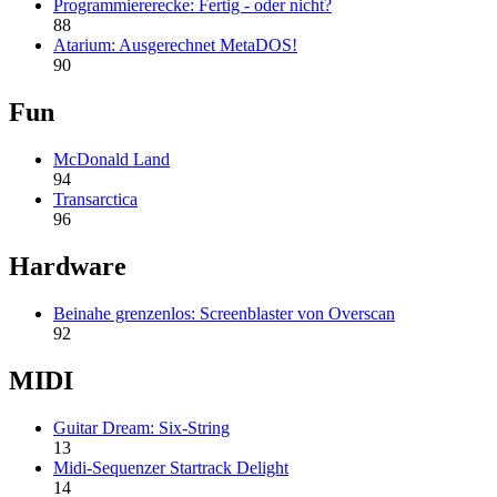
Programmiererecke: Fertig - oder nicht?
88
Atarium: Ausgerechnet MetaDOS!
90
Fun
McDonald Land
94
Transarctica
96
Hardware
Beinahe grenzenlos: Screenblaster von Overscan
92
MIDI
Guitar Dream: Six-String
13
Midi-Sequenzer Startrack Delight
14