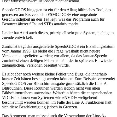
User wünschenswert, ist jedoch nicht absehbar.
SpeedoGDOS hingegen ist ein für den Alltag hilfreiches Tool, das
gemessen am Erstversuch »FSMG-DOS« eine ungeahnte
Geschwindigkeit an den Tag legt, was das Programm auch für
Benutzer älterer STs und STEs attraktiv macht.
Leider hat Atari auch dieses, prinzipiell sehr gute System, nicht ganz
zuende entwickelt.
Zunächst trägt das ausgelieferte SpeedoGDOS ein Erstellungsdatum
vom Januar 1993. Es bleibt die Frage, weshalb nicht neuere
Versionen ausgeliefert werden; vor allem, da das Januar-Speedo
zumindest einen deftigen Fehler enthält, der in späteren, Entwickler
zugänglichen, Versionen beseitigt wurde.
Es gibt aber noch weitere kleine Fehler und Bugs, die innerhalb
kurzer Zeit hätten beseitigt werden können: Zum Beispiel verwendet
SpeedoGDOS zur Bildschirmausgabe grundsätzlich die Line-A-
Blitroutinen. Diese Routinen werden jedoch nicht von allen
Bildschirmtreibern unterstützt. Weiterhin hätten die entsprechenden
VDI-Funktionen von Systemen wie »NVDI« weitgehend
beschleunigt werden können, im Falle der Line-A-Funktionen hält
sich diese Beschleunigung jedoch in Grenzen.
Das Argument, man müsse durch die Verwendung der Line-A-