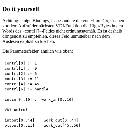
Do it yourself
Achtung: einige Bindings, insbesondere die von »Pure C«, löschen
vor dem Aufruf der nächsten VDI-Funktion die High-Bytes in den
Words des »contrl []«-Feldes nicht ordnungsgemäß. Es ist deshalb
dringendst zu empfehlen, dieses Feld unmittelbar nach dem
Auslesen explizit zu löschen.
Die Parameterfelder, ähnlich wie oben:
contrl[0] := 1 

contrl[1] := 0 

contrl[2] := 6 

contrl[3] := 11 

contrl[4] := 45 

contrl[6] := handle

intin[0..10] := work_in[0..10]

VDI-Aufruf

intout[0..44] := work_out[0..44] 

ptsout[0..11] := work_out[45..56]
