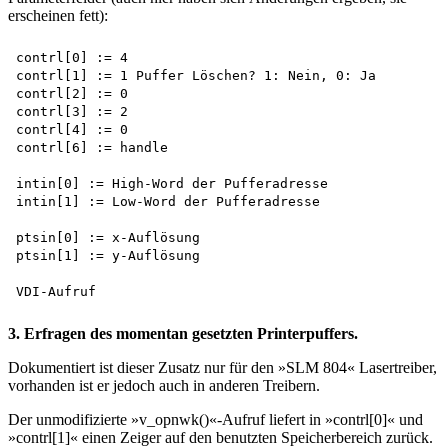
erscheinen fett):
contrl[0] := 4

contrl[1] := 1 Puffer Löschen? 1: Nein, 0: Ja 

contrl[2] := 0 

contrl[3] := 2 

contrl[4] := 0 

contrl[6] := handle

intin[0] := High-Word der Pufferadresse

intin[1] := Low-Word der Pufferadresse

ptsin[0] := x-Auflösung 

ptsin[1] := y-Auflösung

3. Erfragen des momentan gesetzten Printerpuffers.
Dokumentiert ist dieser Zusatz nur für den »SLM 804« Lasertreiber,
vorhanden ist er jedoch auch in anderen Treibern.
Der unmodifizierte »v_opnwk()«-Aufruf liefert in »contrl[0]« und
»contrl[1]« einen Zeiger auf den benutzten Speicherbereich zurück.