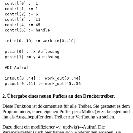
contrl[0] := 1 

contrl[1] := 1 

contrl[2] := 6 

contrl[3] := 11 

contrl[4] := 45 

contrl[6] := handle

intin[0..10] := work_in[0..10]

ptsin[0] := x-Auflösung 

ptsin[1] := y-Auflösung

VDI-Aufruf

intout[0..44] := work_out[0..44] 

2. Übergabe eines neuen Puffers an den Druckertreiber.
Diese Funktion ist dokumentiert für alle Treiber. Sie gestattet es dem
Programmierer, einen eigenen Puffer per »Malloc()« zu belegen und
ihn als Ausgabepuffer dem Treiber zur Verfügung zu stellen.
Dazu dient ein modifizierter »v_updwk()«-Aufruf. Die
Parameterfelder (auch hier haben sich Änderungen ergeben, sie