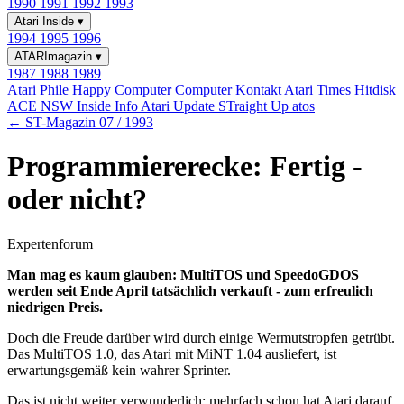
1990
1991
1992
1993
Atari Inside
▾
1994
1995
1996
ATARImagazin
▾
1987
1988
1989
Atari Phile
Happy Computer
Computer Kontakt
Atari Times
Hitdisk
ACE NSW Inside Info
Atari Update
STraight Up
atos
← ST-Magazin 07 / 1993
Programmiererecke: Fertig -
oder nicht?
Expertenforum
Man mag es kaum glauben: MultiTOS und SpeedoGDOS
werden seit Ende April tatsächlich verkauft - zum erfreulich
niedrigen Preis.
Doch die Freude darüber wird durch einige Wermutstropfen getrübt.
Das MultiTOS 1.0, das Atari mit MiNT 1.04 ausliefert, ist
erwartungsgemäß kein wahrer Sprinter.
Das ist nicht weiter verwunderlich: mehrfach schon hat Atari darauf