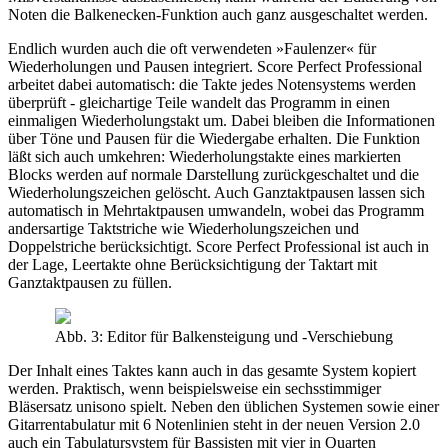
Noten die Balkenecken-Funktion auch ganz ausgeschaltet werden.
Endlich wurden auch die oft verwendeten »Faulenzer« für
Wiederholungen und Pausen integriert. Score Perfect Professional
arbeitet dabei automatisch: die Takte jedes Notensystems werden
überprüft - gleichartige Teile wandelt das Programm in einen
einmaligen Wiederholungstakt um. Dabei bleiben die Informationen
über Töne und Pausen für die Wiedergabe erhalten. Die Funktion
läßt sich auch umkehren: Wiederholungstakte eines markierten
Blocks werden auf normale Darstellung zurückgeschaltet und die
Wiederholungszeichen gelöscht. Auch Ganztaktpausen lassen sich
automatisch in Mehrtaktpausen umwandeln, wobei das Programm
andersartige Taktstriche wie Wiederholungszeichen und
Doppelstriche berücksichtigt. Score Perfect Professional ist auch in
der Lage, Leertakte ohne Berücksichtigung der Taktart mit
Ganztaktpausen zu füllen.
Abb. 3: Editor für Balkensteigung und -Verschiebung
Der Inhalt eines Taktes kann auch in das gesamte System kopiert
werden. Praktisch, wenn beispielsweise ein sechsstimmiger
Bläsersatz unisono spielt. Neben den üblichen Systemen sowie einer
Gitarrentabulatur mit 6 Notenlinien steht in der neuen Version 2.0
auch ein Tabulatursystem für Bassisten mit vier in Quarten