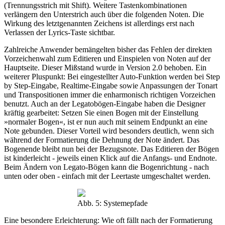
(Trennungsstrich mit Shift). Weitere Tastenkombinationen
verlängern den Unterstrich auch über die folgenden Noten. Die
Wirkung des letztgenannten Zeichens ist allerdings erst nach
Verlassen der Lyrics-Taste sichtbar.
Zahlreiche Anwender bemängelten bisher das Fehlen der direkten
Vorzeichenwahl zum Editieren und Einspielen von Noten auf der
Hauptseite. Dieser Mißstand wurde in Version 2.0 behoben. Ein
weiterer Pluspunkt: Bei eingestellter Auto-Funktion werden bei Step
by Step-Eingabe, Realtime-Eingabe sowie Anpassungen der Tonart
und Transpositionen immer die enharmonisch richtigen Vorzeichen
benutzt. Auch an der Legatobögen-Eingabe haben die Designer
kräftig gearbeitet: Setzen Sie einen Bogen mit der Einstellung
»normaler Bogen«, ist er nun auch mit seinem Endpunkt an eine
Note gebunden. Dieser Vorteil wird besonders deutlich, wenn sich
während der Formatierung die Dehnung der Note ändert. Das
Bogenende bleibt nun bei der Bezugsnote. Das Editieren der Bögen
ist kinderleicht - jeweils einen Klick auf die Anfangs- und Endnote.
Beim Ändern von Legato-Bögen kann die Bogenrichtung - nach
unten oder oben - einfach mit der Leertaste umgeschaltet werden.
Abb. 5: Systemepfade
Eine besondere Erleichterung: Wie oft fällt nach der Formatierung