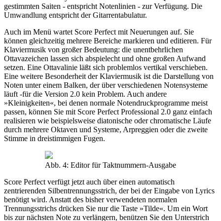
gestimmten Saiten - entspricht Notenlinien - zur Verfügung. Die
Umwandlung entspricht der Gitarrentabulatur.
Auch im Menü wartet Score Perfect mit Neuerungen auf. Sie
können gleichzeitig mehrere Bereiche markieren und editieren. Für
Klaviermusik von großer Bedeutung: die unentbehrlichen
Ottavazeichen lassen sich abspielecht und ohne großen Aufwand
setzen. Eine Ottavalinie läßt sich problemlos vertikal verschieben.
Eine weitere Besonderheit der Klaviermusik ist die Darstellung von
Noten unter einem Balken, der über verschiedenen Notensysteme
läuft -für die Version 2.0 kein Problem. Auch andere
»Kleinigkeiten«, bei denen normale Notendruckprogramme meist
passen, können Sie mit Score Perfect Professional 2.0 ganz einfach
realisieren wie beispielsweise diatonische oder chromatische Läufe
durch mehrere Oktaven und Systeme, Arpreggien oder die zweite
Stimme in dreistimmigen Fugen.
Abb. 4: Editor für Taktnummern-Ausgabe
Score Perfect verfügt jetzt auch über einen automatisch
zentrierenden Silbentrennungsstrich, der bei der Eingabe von Lyrics
benötigt wird. Anstatt des bisher verwendeten normalen
Trennungsstrichs drücken Sie nur die Taste »Tilde«. Um ein Wort
bis zur nächsten Note zu verlängern, benützen Sie den Unterstrich