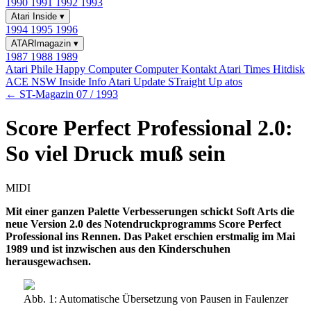
1990
1991
1992
1993
Atari Inside
▾
1994
1995
1996
ATARImagazin
▾
1987
1988
1989
Atari Phile
Happy Computer
Computer Kontakt
Atari Times
Hitdisk
ACE NSW Inside Info
Atari Update
STraight Up
atos
← ST-Magazin 07 / 1993
Score Perfect Professional 2.0:
So viel Druck muß sein
MIDI
Mit einer ganzen Palette Verbesserungen schickt Soft Arts die
neue Version 2.0 des Notendruckprogramms Score Perfect
Professional ins Rennen. Das Paket erschien erstmalig im Mai
1989 und ist inzwischen aus den Kinderschuhen
herausgewachsen.
Abb. 1: Automatische Übersetzung von Pausen in Faulenzer