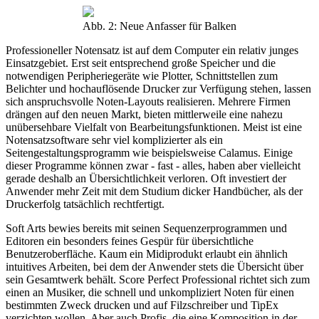
Abb. 2: Neue Anfasser für Balken
Professioneller Notensatz ist auf dem Computer ein relativ junges
Einsatzgebiet. Erst seit entsprechend große Speicher und die
notwendigen Peripheriegeräte wie Plotter, Schnittstellen zum
Belichter und hochauflösende Drucker zur Verfügung stehen, lassen
sich anspruchsvolle Noten-Layouts realisieren. Mehrere Firmen
drängen auf den neuen Markt, bieten mittlerweile eine nahezu
unübersehbare Vielfalt von Bearbeitungsfunktionen. Meist ist eine
Notensatzsoftware sehr viel komplizierter als ein
Seitengestaltungsprogramm wie beispielsweise Calamus. Einige
dieser Programme können zwar - fast - alles, haben aber vielleicht
gerade deshalb an Übersichtlichkeit verloren. Oft investiert der
Anwender mehr Zeit mit dem Studium dicker Handbücher, als der
Druckerfolg tatsächlich rechtfertigt.
Soft Arts bewies bereits mit seinen Sequenzerprogrammen und
Editoren ein besonders feines Gespür für übersichtliche
Benutzeroberfläche. Kaum ein Midiprodukt erlaubt ein ähnlich
intuitives Arbeiten, bei dem der Anwender stets die Übersicht über
sein Gesamtwerk behält. Score Perfect Professional richtet sich zum
einen an Musiker, die schnell und unkompliziert Noten für einen
bestimmten Zweck drucken und auf Filzschreiber und TipEx
verzichten wollen. Aber auch Profis, die eine Komposition in der