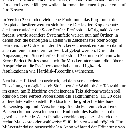
Druckerei vervielfältigen wollen, kommen im neuen Update voll auf
ihre Kosten.
In Version 2.0 runden viele neue Funktionen das Programm ab.
Festplattenbesitzer werden sich freuen: Der leidige Kopierschutz,
der immer wieder die Score Perfect Professional-Originaldiskette
fordert, wurde geändert. Systempfade weisen nun auf Ordner, in
denen sich die benötigten Dateien wie Zeichensätze oder Songs
befinden. Die Ordner mit den Druckerzeichensätzen können damit
auch auf einem anderen Laufwerk abgelegt werden. Durch die
Anpassung von Score Perfect Professional 2.0 an den Falcon wird
Score Perfect Professional auch für Musiker interessant, die höhere
Ansprüche an die Rechnerpower haben und High-end-
Applikationen wie Harddisk-Recording wünschen.
Neu ist der Taktzahlenausdruck, bei dem verschiedene
Einstellungen möglich sind: Sie haben die Wahl, ob die Taktzahl nur
im ersten, am Bildschirm erscheinenden Takt sichtbar werden soll
oder ob Score Perfect Professional die Taktnummer 5, 10, 20 oder
andere Intervalle darstellt. Praktisch ist die grafisch editierbare
Balkensteigung und -Verschiebung. Sie klicken einfach auf eine
Balkenecke und verschieben den Endpunkt des Balkens an die
gewünschte Stelle. Auch Parallelverschiebungen -zusätzlich die
rechte Maustaste oder wahlweise Shift drücken - sind möglich. Um
Mißverständnisse auszuschließen, kann während der Editierung von