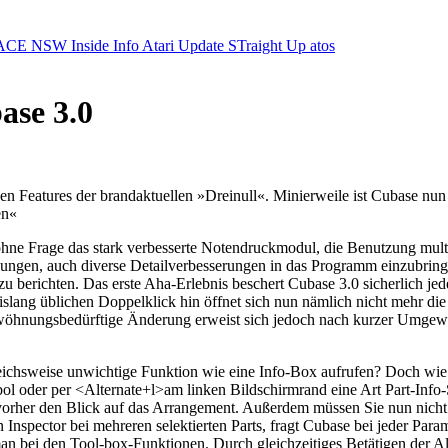
ACE NSW Inside Info
Atari Update
STraight Up
atos
ase 3.0
den Features der brandaktuellen »Dreinull«. Minierweile ist Cubase nun
en«
ohne Frage das stark verbesserte Notendruckmodul, die Benutzung multi
ungen, auch diverse Detailverbesserungen in das Programm einzubringen
zu berichten. Das erste Aha-Erlebnis beschert Cubase 3.0 sicherlich j
ang üblichen Doppelklick hin öffnet sich nun nämlich nicht mehr die
hnungsbedürftige Änderung erweist sich jedoch nach kurzer Umgewöhnu
ichsweise unwichtige Funktion wie eine Info-Box aufrufen? Doch wie 
ol oder per <Alternate+l>am linken Bildschirmrand eine Art Part-Info-S
 vorher den Blick auf das Arrangement. Außerdem müssen Sie nun nicht f
nspector bei mehreren selektierten Parts, fragt Cubase bei jeder Para
te man bei den Tool-box-Funktionen. Durch gleichzeitiges Betätigen der