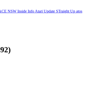
ACE NSW Inside Info
Atari Update
STraight Up
atos
992)