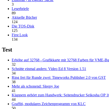
3
Leserbriefe
89
Aktuelle Bücher
124
Die TOS-Disk
125
First Look
134
Test
Erhöhe auf 32768 - Grafikkarte mit 32768 Farben für VME-B
32
Schnitte einmal anders: Video Ed 8 Version 1.51
34
Ring frei für Runde zwei: Timeworks Publisher 2.0 von GST
38
Mehr als schonend: Sleepy Joe
41
Klappern gehört zum Handwerk: Seitendrucker Seikosha OP 1
44
Graffiti, modulares Zeichenprogramm von KLC
50