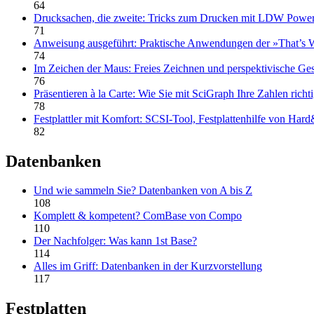
64
Drucksachen, die zweite: Tricks zum Drucken mit LDW Powerc
71
Anweisung ausgeführt: Praktische Anwendungen der »That’s
74
Im Zeichen der Maus: Freies Zeichnen und perspektivische Ge
76
Präsentieren à la Carte: Wie Sie mit SciGraph Ihre Zahlen richtig
78
Festplattler mit Komfort: SCSI-Tool, Festplattenhilfe von Har
82
Datenbanken
Und wie sammeln Sie? Datenbanken von A bis Z
108
Komplett & kompetent? ComBase von Compo
110
Der Nachfolger: Was kann 1st Base?
114
Alles im Griff: Datenbanken in der Kurzvorstellung
117
Festplatten