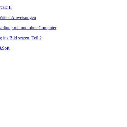
alc II
 Write«-Anweisungen
staltung mit und ohne Computer
 ins Bild setzen, Teil 2
d&Soft