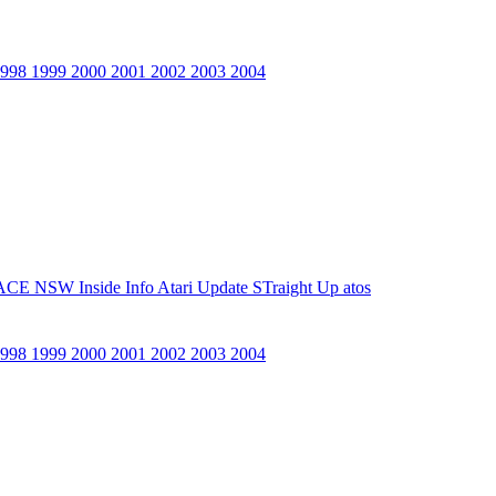
1998
1999
2000
2001
2002
2003
2004
ACE NSW Inside Info
Atari Update
STraight Up
atos
1998
1999
2000
2001
2002
2003
2004