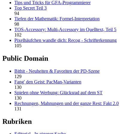
Tips und Tricks für GFA-Programmierer
Top Secret Teil 3
94
Tiefen der Mathematik: Formel-Interpretation
98
TOS-Accessory: Multi-Accessory im Quelltext, Teil 5
102
Pixelhäufchen wandle dich: Recog - Schrifterkennung
105
Public Domain
Bithit - Neuheiten & Favoriten der PD-Szene
129
Fang' den Geist: PacMan-Varianten
130
Spielen ohne Werbung: Glücksrad auf dem ST
130
Rechnungen, Mahnungen und der ganze Rest: Fakt 2.0
131
Rubriken
Editorial - In eigener Sache