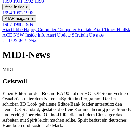
1990
1991
1992
1993
Atari Inside
▾
1994
1995
1996
ATARImagazin
▾
1987
1988
1989
Atari Phile
Happy Computer
Computer Kontakt
Atari Times
Hitdisk
ACE NSW Inside Info
Atari Update
STraight Up
atos
← TOS 04 / 1992
MIDI-News
MIDI
Geistvoll
Einen Editor für den Roland RA 90 hat der HOTOP Soundvertrieb
Osnabrück unter dem Namen »Spirit« im Programm. Der im
schicken 3D-Look gehaltene Editor/Bank-loader unterstützt den
neuen GS-Standard, gestattet die freie Kommentierung jedes Sounds
und verfügt über eine Online-Hilfe, die auch dem Einsteiger das
Arbeiten mit Spirit leicht machen sollte. Spirit besitzt ein deutsches
Handbuch und kostet 129 Mark.