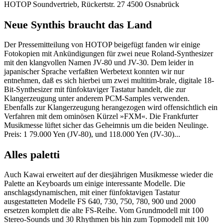
HOTOP Soundvertrieb, Rückertstr. 27 4500 Osnabrück
Neue Synthis braucht das Land
Der Pressemitteilung von HOTOP beigefügt fanden wir einige
Fotokopien mit Ankündigungen für zwei neue Roland-Synthesizer
mit den klangvollen Namen JV-80 und JV-30. Dem leider in
japanischer Sprache verfaßten Werbetext konnten wir nur
entnehmen, daß es sich hierbei um zwei multitim-brale, digitale 18-
Bit-Synthesizer mit fünfoktaviger Tastatur handelt, die zur
Klangerzeugung unter anderem PCM-Samples verwenden.
Ebenfalls zur Klangerzeugung herangezogen wird offensichtlich ein
Verfahren mit dem ominösen Kürzel »FXM«. Die Frankfurter
Musikmesse lüftet sicher das Geheimnis um die beiden Neulinge.
Preis: 1 79.000 Yen (JV-80), und 118.000 Yen (JV-30)...
Alles paletti
Auch Kawai erweitert auf der diesjährigen Musikmesse wieder die
Palette an Keyboards um einige interessante Modelle. Die
anschlagsdynamischen, mit einer fünfoktavigen Tastatur
ausgestatteten Modelle FS 640, 730, 750, 780, 900 und 2000
ersetzen komplett die alte FS-Reihe. Vom Grundmodell mit 100
Stereo-Sounds und 30 Rhythmen bis hin zum Topmodell mit 100