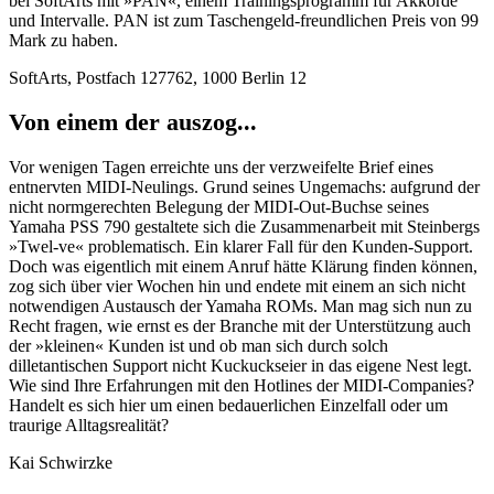
bei SoftArts mit »PAN«, einem Trainingsprogramm für Akkorde
und Intervalle. PAN ist zum Taschengeld-freundlichen Preis von 99
Mark zu haben.
SoftArts, Postfach 127762, 1000 Berlin 12
Von einem der auszog...
Vor wenigen Tagen erreichte uns der verzweifelte Brief eines
entnervten MIDI-Neulings. Grund seines Ungemachs: aufgrund der
nicht normgerechten Belegung der MIDI-Out-Buchse seines
Yamaha PSS 790 gestaltete sich die Zusammenarbeit mit Steinbergs
»Twel-ve« problematisch. Ein klarer Fall für den Kunden-Support.
Doch was eigentlich mit einem Anruf hätte Klärung finden können,
zog sich über vier Wochen hin und endete mit einem an sich nicht
notwendigen Austausch der Yamaha ROMs. Man mag sich nun zu
Recht fragen, wie ernst es der Branche mit der Unterstützung auch
der »kleinen« Kunden ist und ob man sich durch solch
dilletantischen Support nicht Kuckuckseier in das eigene Nest legt.
Wie sind Ihre Erfahrungen mit den Hotlines der MIDI-Companies?
Handelt es sich hier um einen bedauerlichen Einzelfall oder um
traurige Alltagsrealität?
Kai Schwirzke