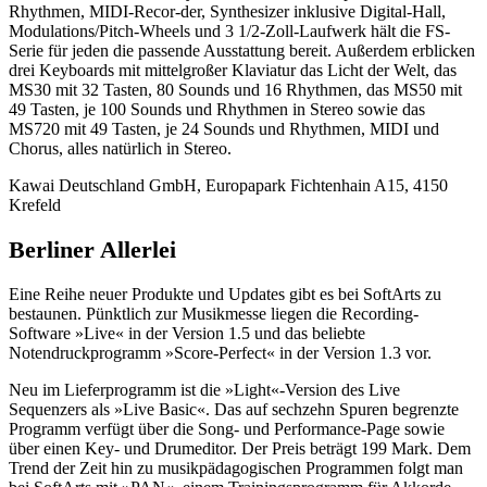
Rhythmen, MIDI-Recor-der, Synthesizer inklusive Digital-Hall,
Modulations/Pitch-Wheels und 3 1/2-Zoll-Laufwerk hält die FS-
Serie für jeden die passende Ausstattung bereit. Außerdem erblicken
drei Keyboards mit mittelgroßer Klaviatur das Licht der Welt, das
MS30 mit 32 Tasten, 80 Sounds und 16 Rhythmen, das MS50 mit
49 Tasten, je 100 Sounds und Rhythmen in Stereo sowie das
MS720 mit 49 Tasten, je 24 Sounds und Rhythmen, MIDI und
Chorus, alles natürlich in Stereo.
Kawai Deutschland GmbH, Europapark Fichtenhain A15, 4150
Krefeld
Berliner Allerlei
Eine Reihe neuer Produkte und Updates gibt es bei SoftArts zu
bestaunen. Pünktlich zur Musikmesse liegen die Recording-
Software »Live« in der Version 1.5 und das beliebte
Notendruckprogramm »Score-Perfect« in der Version 1.3 vor.
Neu im Lieferprogramm ist die »Light«-Version des Live
Sequenzers als »Live Basic«. Das auf sechzehn Spuren begrenzte
Programm verfügt über die Song- und Performance-Page sowie
über einen Key- und Drumeditor. Der Preis beträgt 199 Mark. Dem
Trend der Zeit hin zu musikpädagogischen Programmen folgt man