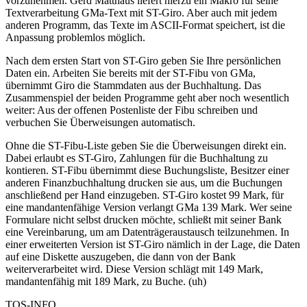
vorzunehmen. Gerd Matthäus liefert hierzu ein Makro für seine
Textverarbeitung GMa-Text mit ST-Giro. Aber auch mit jedem
anderen Programm, das Texte im ASCII-Format speichert, ist die
Anpassung problemlos möglich.
Nach dem ersten Start von ST-Giro geben Sie Ihre persönlichen
Daten ein. Arbeiten Sie bereits mit der ST-Fibu von GMa,
übernimmt Giro die Stammdaten aus der Buchhaltung. Das
Zusammenspiel der beiden Programme geht aber noch wesentlich
weiter: Aus der offenen Postenliste der Fibu schreiben und
verbuchen Sie Überweisungen automatisch.
Ohne die ST-Fibu-Liste geben Sie die Überweisungen direkt ein.
Dabei erlaubt es ST-Giro, Zahlungen für die Buchhaltung zu
kontieren. ST-Fibu übernimmt diese Buchungsliste, Besitzer einer
anderen Finanzbuchhaltung drucken sie aus, um die Buchungen
anschließend per Hand einzugeben. ST-Giro kostet 99 Mark, für
eine mandantenfähige Version verlangt GMa 139 Mark. Wer seine
Formulare nicht selbst drucken möchte, schließt mit seiner Bank
eine Vereinbarung, um am Datenträgeraustausch teilzunehmen. In
einer erweiterten Version ist ST-Giro nämlich in der Lage, die Daten
auf eine Diskette auszugeben, die dann von der Bank
weiterverarbeitet wird. Diese Version schlägt mit 149 Mark,
mandantenfähig mit 189 Mark, zu Buche. (uh)
TOS-INFO