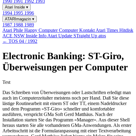
1990
1991
1992
1993
Atari Inside
▾
1994
1995
1996
ATARImagazin
▾
1987
1988
1989
Atari Phile
Happy Computer
Computer Kontakt
Atari Times
Hitdisk
ACE NSW Inside Info
Atari Update
STraight Up
atos
← TOS 04 / 1992
Electronic Banking: ST-Giro,
Überweisungen per Computer
Test
Das Schreiben von Überweisungen oder Lastschriften erledigt man
auch im Computerzeitalter meistens noch per Hand. Daß Sie diese
lästige Routinearbeit mit einem ST oder TT, einem Nadeldrucker
und dem Programm »ST-Giro« schneller und komfortabler
ausführen, verspricht GMa Soft Gerd Matthäus. Nach der
Installation starten Sie das Programm »Manager«. Aus dieser Shell
heraus starten Sie alle vorhandenen GMa-Anwendungen. Als erster
Arbeitsschritt ist die Formularanpassung mit einer Textverarbeitung