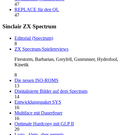
47
REPLACE für den QL
47
Sinclair ZX Spectrum
Editorial (Spectrum)
8
ZX Spectrum-Spielereviews
Firestorm, Barbarian, Greyfell, Gunrunner, Hydrofool,
Kinetik
8
Die neuen ISO-ROMS
13
Digitalisierte Bilder auf dem Spectrum
14
Entwicklungspaket SYS
16
Multiface mit Dauerfeuer
16
Optimale Hardcopy mit GLP II
20
Logo - klein, aber gemein