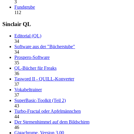
3
Fundgrube
112
Sinclair QL
Editorial (QL)
34
Software aus der "Bücherstube"
34
Prospero-Software
35
QL-Bücher für Freaks
36
Tasword II - QUILL-Konverter
37
Vokabeltrainer
37
SuperBasic-Toolkit (Teil 2)
43
Turbo-Fractal oder Apfelmännchen
44
Der Sternenhimmel auf dem Bildschirm
46
Gigachrome, Version 3.00