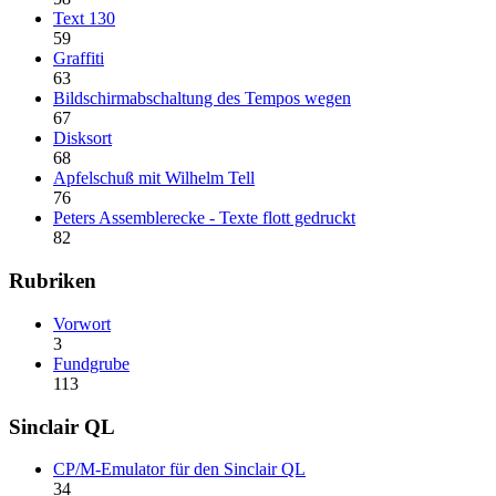
Text 130
59
Graffiti
63
Bildschirmabschaltung des Tempos wegen
67
Disksort
68
Apfelschuß mit Wilhelm Tell
76
Peters Assemblerecke - Texte flott gedruckt
82
Rubriken
Vorwort
3
Fundgrube
113
Sinclair QL
CP/M-Emulator für den Sinclair QL
34